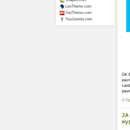
LeoTheme.com
YooTheme.com
YouJoomla.com
GK E
разл
Land
разл
По
JA
жу