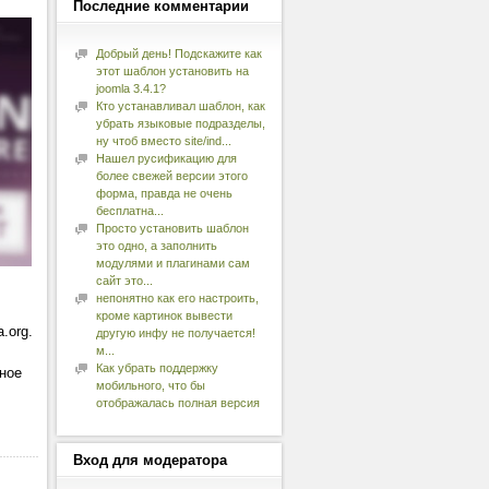
Последние
комментарии
Добрый день! Подскажите как
этот шаблон установить на
joomla 3.4.1?
Кто устанавливал шаблон, как
убрать языковые подразделы,
ну чтоб вместо site/ind...
Нашел русификацию для
более свежей версии этого
форма, правда не очень
бесплатна...
Просто установить шаблон
это одно, а заполнить
модулями и плагинами сам
сайт это...
непонятно как его настроить,
кроме картинок вывести
.org.
другую инфу не получается!
м...
Как убрать поддержку
ное
мобильного, что бы
отображалась полная версия
Вход
для модератора