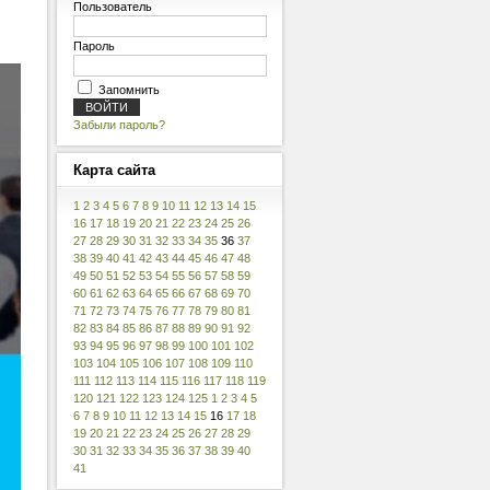
Пользователь
Пароль
Запомнить
Забыли пароль?
Карта
сайта
1
2
3
4
5
6
7
8
9
10
11
12
13
14
15
16
17
18
19
20
21
22
23
24
25
26
27
28
29
30
31
32
33
34
35
36
37
38
39
40
41
42
43
44
45
46
47
48
49
50
51
52
53
54
55
56
57
58
59
60
61
62
63
64
65
66
67
68
69
70
71
72
73
74
75
76
77
78
79
80
81
82
83
84
85
86
87
88
89
90
91
92
93
94
95
96
97
98
99
100
101
102
103
104
105
106
107
108
109
110
111
112
113
114
115
116
117
118
119
120
121
122
123
124
125
1
2
3
4
5
6
7
8
9
10
11
12
13
14
15
16
17
18
19
20
21
22
23
24
25
26
27
28
29
30
31
32
33
34
35
36
37
38
39
40
41