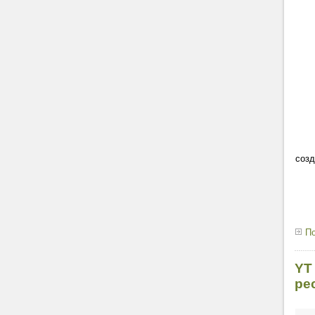
созд
По
YT
ре