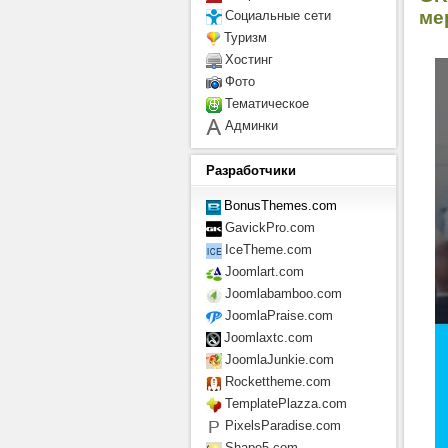
ме
Социальные сети
Туризм
Хостинг
Фото
Тематическое
Админки
Разработчики
BonusThemes.com
GavickPro.com
IceTheme.com
Joomlart.com
Joomlabamboo.com
JoomlaPraise.com
Joomlaxtc.com
JoomlaJunkie.com
Rockettheme.com
TemplatePlazza.com
PixelsParadise.com
Shape5.com