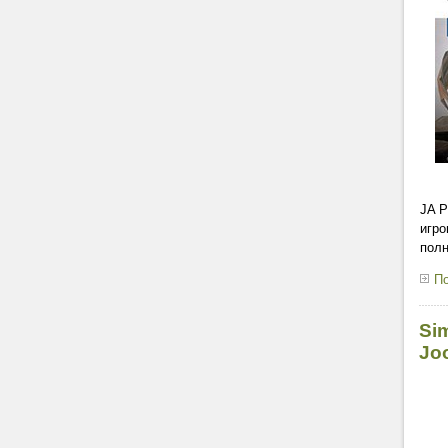
JA P
игро
полн
По
Si
Jo