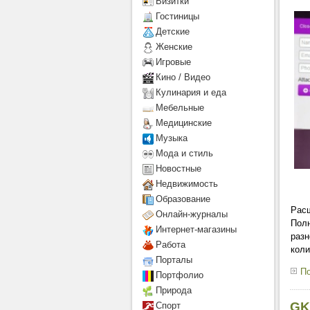
Визитки
Гостиницы
Детcкие
Женские
Игровые
Кино / Видео
Кулинария и еда
Мебельные
Медицинские
Музыка
Мода и стиль
Новостные
Недвижимость
Образование
Расш
Онлайн-журналы
Полн
Интернет-магазины
разн
Работа
коли
Порталы
По
Портфолио
Природа
GK
Спорт