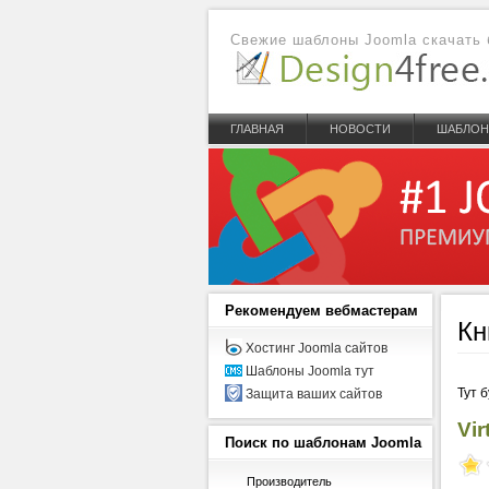
Свежие шаблоны Joomla скачать 
ГЛАВНАЯ
НОВОСТИ
ШАБЛО
Рекомендуем
вебмастерам
Кн
Хостинг Joomla сайтов
Шаблоны Joomla тут
Тут 
Защита ваших сайтов
Vi
Поиск
по шаблонам Joomla
Производитель