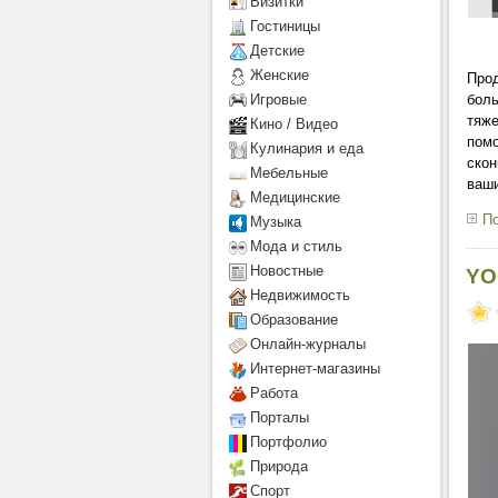
Визитки
Гостиницы
Детcкие
Женские
Прод
Игровые
боль
тяже
Кино / Видео
помо
Кулинария и еда
скон
Мебельные
ваши
Медицинские
По
Музыка
Мода и стиль
Новостные
YO
Недвижимость
Образование
Онлайн-журналы
Интернет-магазины
Работа
Порталы
Портфолио
Природа
Спорт