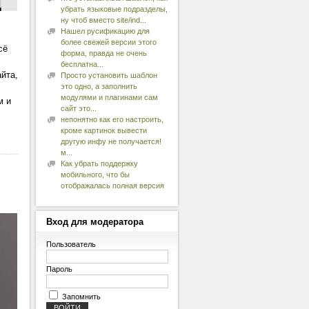
убрать языковые подразделы,
ну чтоб вместо site/ind...
Нашел русификацию для
более свежей версии этого
сё
форма, правда не очень
бесплатна...
йта,
Просто установить шаблон
это одно, а заполнить
модулями и плагинами сам
м и
сайт это...
непонятно как его настроить,
кроме картинок вывести
другую инфу не получается!
м...
Как убрать поддержку
мобильного, что бы
отображалась полная версия
Вход
для модератора
Пользователь
Пароль
Запомнить