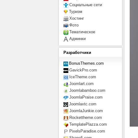
Социальные сети
Туризм
Хостинг
Фото
Тематическое
Админки
Разработчики
BonusThemes.com
GavickPro.com
IceTheme.com
Joomlart.com
Joomlabamboo.com
JoomlaPraise.com
Joomlaxtc.com
JoomlaJunkie.com
Rockettheme.com
TemplatePlazza.com
PixelsParadise.com
Shape5.com