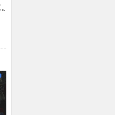
н
так