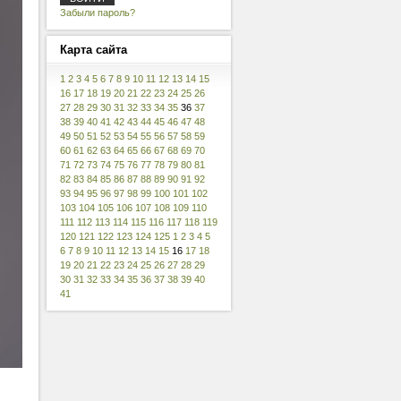
Забыли пароль?
Карта
сайта
1
2
3
4
5
6
7
8
9
10
11
12
13
14
15
16
17
18
19
20
21
22
23
24
25
26
27
28
29
30
31
32
33
34
35
36
37
38
39
40
41
42
43
44
45
46
47
48
49
50
51
52
53
54
55
56
57
58
59
60
61
62
63
64
65
66
67
68
69
70
71
72
73
74
75
76
77
78
79
80
81
82
83
84
85
86
87
88
89
90
91
92
93
94
95
96
97
98
99
100
101
102
103
104
105
106
107
108
109
110
111
112
113
114
115
116
117
118
119
120
121
122
123
124
125
1
2
3
4
5
6
7
8
9
10
11
12
13
14
15
16
17
18
19
20
21
22
23
24
25
26
27
28
29
30
31
32
33
34
35
36
37
38
39
40
41