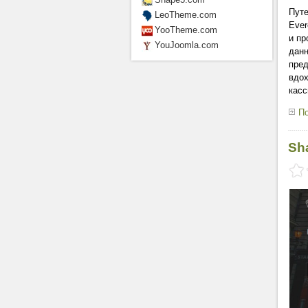
Путе
LeoTheme.com
Ever
YooTheme.com
и пр
YouJoomla.com
данн
пред
вдох
касс
По
Sh