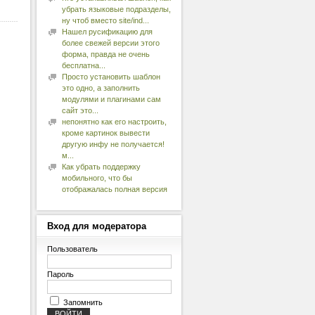
убрать языковые подразделы,
ну чтоб вместо site/ind...
Нашел русификацию для
более свежей версии этого
форма, правда не очень
бесплатна...
Просто установить шаблон
это одно, а заполнить
модулями и плагинами сам
сайт это...
непонятно как его настроить,
кроме картинок вывести
другую инфу не получается!
м...
Как убрать поддержку
мобильного, что бы
отображалась полная версия
Вход
для модератора
Пользователь
Пароль
Запомнить