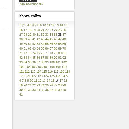
Забыли пароль?
Карта
сайта
1
2
3
4
5
6
7
8
9
10
11
12
13
14
15
16
17
18
19
20
21
22
23
24
25
26
27
28
29
30
31
32
33
34
35
36
37
38
39
40
41
42
43
44
45
46
47
48
49
50
51
52
53
54
55
56
57
58
59
60
61
62
63
64
65
66
67
68
69
70
71
72
73
74
75
76
77
78
79
80
81
82
83
84
85
86
87
88
89
90
91
92
93
94
95
96
97
98
99
100
101
102
103
104
105
106
107
108
109
110
111
112
113
114
115
116
117
118
119
120
121
122
123
124
125
1
2
3
4
5
6
7
8
9
10
11
12
13
14
15
16
17
18
19
20
21
22
23
24
25
26
27
28
29
30
31
32
33
34
35
36
37
38
39
40
41