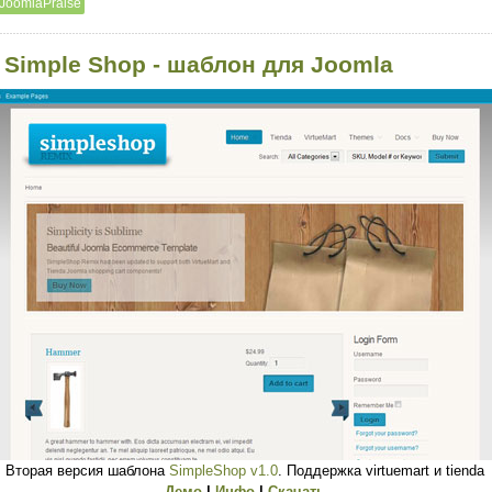
JoomlaPraise
 Simple Shop - шаблон для Joomla
Вторая версия шаблона
SimpleShop v1.0
. Поддержка virtuemart и tienda
Демо
|
Инфо
|
Скачать