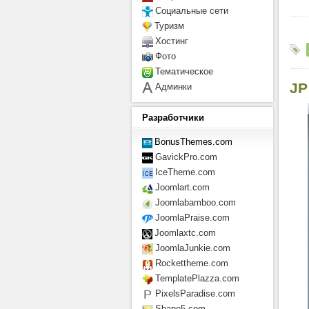
Социальные сети
Туризм
Хостинг
Фото
Тематическое
JP
Админки
Разработчики
BonusThemes.com
GavickPro.com
IceTheme.com
Joomlart.com
Joomlabamboo.com
JoomlaPraise.com
Joomlaxtc.com
JoomlaJunkie.com
Rockettheme.com
TemplatePlazza.com
PixelsParadise.com
Shape5.com