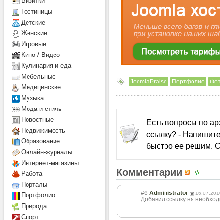
Визитки
Гостиницы
Детcкие
Женские
Игровые
Кино / Видео
Кулинария и еда
Мебельные
JoomlaPraise
Портфолио
Фо
Медицинские
Музыка
Мода и стиль
Новостные
Есть вопросы по а
Недвижимость
ссылку? - Напишите
Образование
быстро ее решим. С
Онлайн-журналы
Интернет-магазины
Комментарии
Работа
Порталы
#6
Administrator
16.07.201
Портфолио
Добавил ссылку на необхо
Природа
Спорт