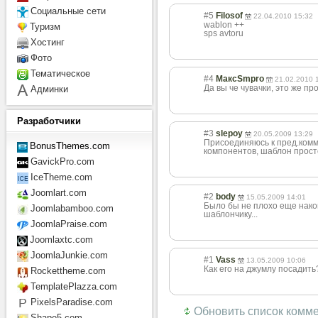
Социальные сети
#5
Filosof
22.04.2010 15:32
wablon ++
Туризм
sps avtoru
Хостинг
Фото
Тематическое
#4
МаксSmpro
21.02.2010 
Да вы че чувачки, это же пр
Админки
Разработчики
#3
slepoy
20.05.2009 13:29
Присоединяюсь к пред.комм
BonusThemes.com
компонентов, шаблон прост
GavickPro.com
IceTheme.com
Joomlart.com
#2
body
15.05.2009 14:01
Было бы не плохо еще накоп
Joomlabamboo.com
шаблончику...
JoomlaPraise.com
Joomlaxtc.com
JoomlaJunkie.com
#1
Vass
13.05.2009 10:06
Как его на джумлу посадить
Rockettheme.com
TemplatePlazza.com
PixelsParadise.com
Обновить список комм
Shape5.com