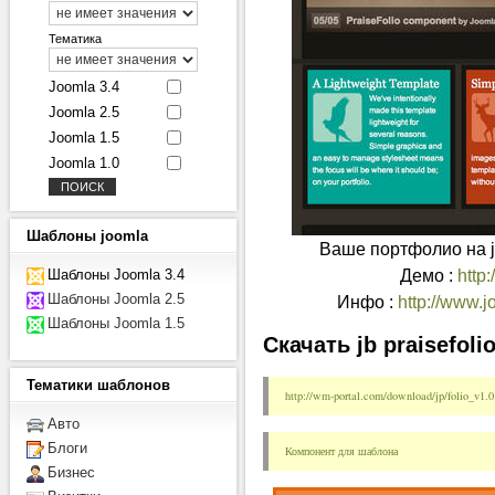
Тематика
Joomla 3.4
Joomla 2.5
Joomla 1.5
Joomla 1.0
Шаблоны
joomla
Ваше портфолио на j
Демо :
http:
Шаблоны Joomla 3.4
Шаблоны Joomla 2.5
Инфо :
http://www.j
Шаблоны Joomla 1.5
Скачать jb praisefoli
Тематики
шаблонов
http://wm-portal.com/download/jp/folio_v1.0
Авто
Блоги
Компонент для шаблона 
Бизнес