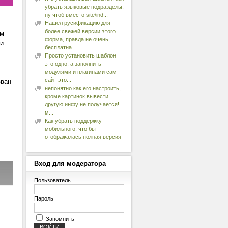
убрать языковые подразделы,
ну чтоб вместо site/ind...
Нашел русификацию для
более свежей версии этого
им
форма, правда не очень
и.
бесплатна...
Просто установить шаблон
это одно, а заполнить
модулями и плагинами сам
сайт это...
зван
непонятно как его настроить,
кроме картинок вывести
другую инфу не получается!
м...
Как убрать поддержку
мобильного, что бы
отображалась полная версия
Вход
для модератора
Пользователь
Пароль
Запомнить