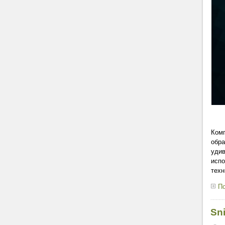
Комп
обра
удив
испо
техн
По
Sn