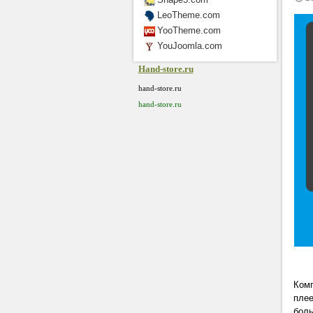
LeoTheme.com
YooTheme.com
YouJoomla.com
Hand-store.ru
hand-store.ru
hand-store.ru
Комп
плее
бол