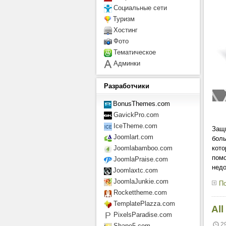
Социальные сети
Туризм
Хостинг
Фото
Тематическое
Админки
Разработчики
BonusThemes.com
GavickPro.com
IceTheme.com
Защи
Joomlart.com
боль
Joomlabamboo.com
кото
помо
JoomlaPraise.com
недо
Joomlaxtc.com
JoomlaJunkie.com
По
Rockettheme.com
TemplatePlazza.com
Al
PixelsParadise.com
2
Shape5.com