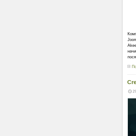
Комп
Joom
Akee
начи
пося
По
Cr
2