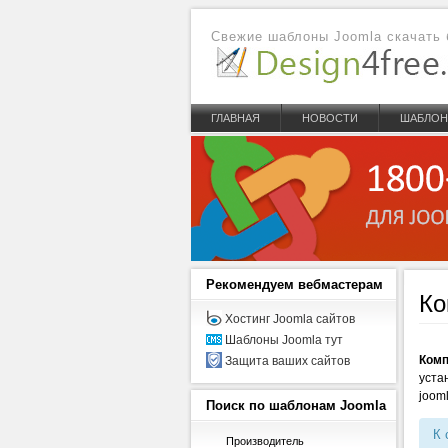
Свежие шаблоны Joomla скачать 
ГЛАВНАЯ
НОВОСТИ
ШАБЛО
Рекомендуем
вебмастерам
Ко
Хостинг Joomla сайтов
Шаблоны Joomla тут
Комп
Защита ваших сайтов
уста
joom
Поиск
по шаблонам Joomla
К 
Производитель