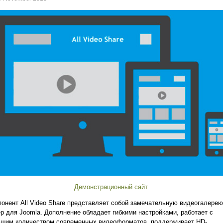
Демонстрационный сайт
онент All Video Share представляет собой замечательную видеогалерею
р для Joomla. Дополнение обладает гибкими настройками, работает с
ьшим количеством современных видеоформатов, поддерживает HD-