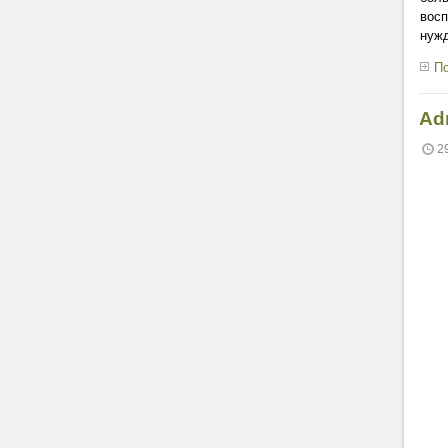
восп
нужд
По
Ad
2