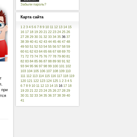
Забыли пароль?
Карта
сайта
1
2
3
4
5
6
7
8
9
10
11
12
13
14
15
16
17
18
19
20
21
22
23
24
25
26
27
28
29
30
31
32
33
34
35
36
37
38
39
40
41
42
43
44
45
46
47
48
49
50
51
52
53
54
55
56
57
58
59
60
61
62
63
64
65
66
67
68
69
70
71
72
73
74
75
76
77
78
79
80
81
82
83
84
85
86
87
88
89
90
91
92
93
94
95
96
97
98
99
100
101
102
103
104
105
106
107
108
109
110
111
112
113
114
115
116
117
118
119
т
120
121
122
123
124
125
1
2
3
4
5
е,
6
7
8
9
10
11
12
13
14
15
16
17
18
 при
19
20
21
22
23
24
25
26
27
28
29
тся
30
31
32
33
34
35
36
37
38
39
40
41