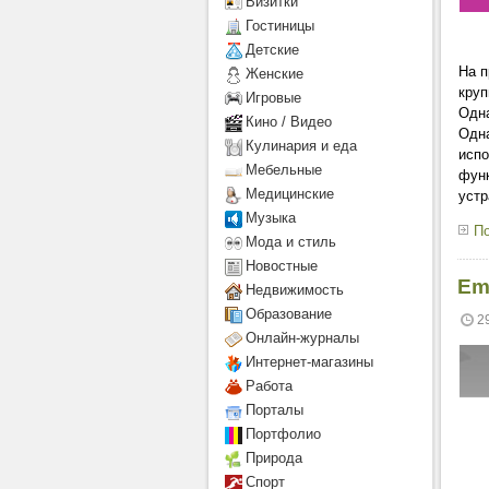
Визитки
Гостиницы
Детcкие
На п
Женские
круп
Игровые
Одна
Кино / Видео
Одна
Кулинария и еда
испо
Мебельные
функ
Медицинские
устр
Музыка
По
Мода и стиль
Новостные
Em
Недвижимость
Образование
2
Онлайн-журналы
Интернет-магазины
Работа
Порталы
Портфолио
Природа
Спорт