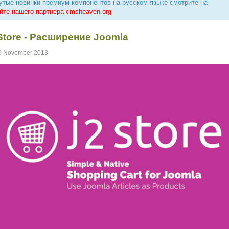
утые новинки премиум компонентов на русском языке смотрите на
йте нашего партнера cmsheaven.org
Store - Расширение Joomla
9 November 2013