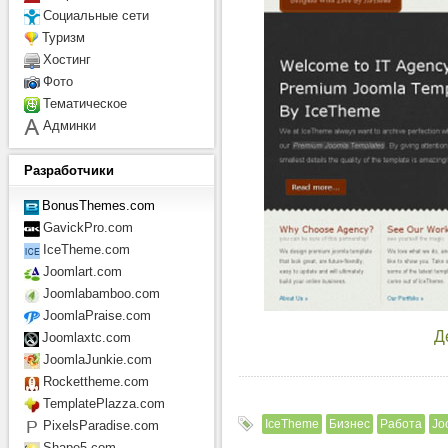
Социальные сети
Туризм
Хостинг
Фото
Тематическое
Админки
Разработчики
BonusThemes.com
GavickPro.com
IceTheme.com
Joomlart.com
Joomlabamboo.com
JoomlaPraise.com
Д
Joomlaxtc.com
JoomlaJunkie.com
Rockettheme.com
TemplatePlazza.com
IceTheme
Бизнес
Работа
Jo
PixelsParadise.com
Shape5.com