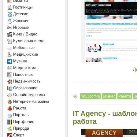
Визитки
Гостиницы
Детcкие
Женские
Игровые
Кино / Видео
Кулинария и еда
Мебельные
Медицинские
Музыка
Мода и стиль
Д
Новостные
Недвижимость
Образование
Онлайн-журналы
YouJoomla
Бизнес
Работа
J
Интернет-магазины
Работа
IT Agency - шабло
Порталы
работа
Портфолио
Природа
Спорт