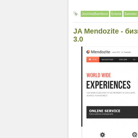
JoomlaBamboo
Блоги
Бизнес
JA Mendozite - би
3.0