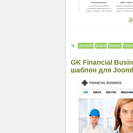
Д
JoomlArt
Блоги
Бизнес
Рабо
GK Financial Busi
шаблон для Jooml