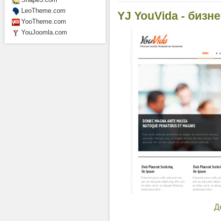
LeoTheme.com
YJ YouVida - бизн
YooTheme.com
YouJoomla.com
Д