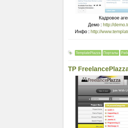
Кадровое аген
Демо :
http://demo.
Инфо :
http://www.templat
TemplatePlazza
Порталы
Раб
TP FreelancePlazz