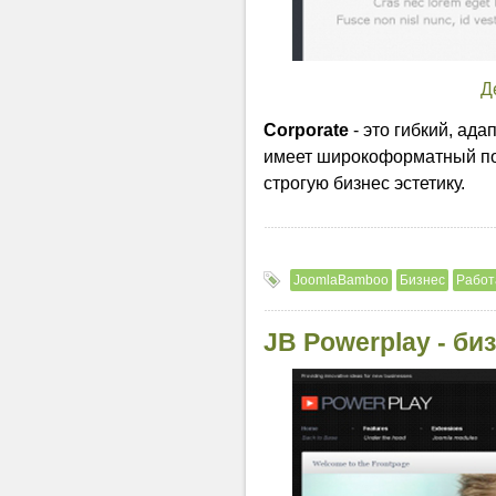
Д
Corporate
- это гибкий, ад
имеет широкоформатный пок
строгую бизнес эстетику.
JoomlaBamboo
Бизнес
Работ
JB Powerplay - би