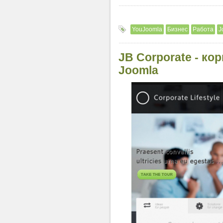
YouJoomla
Бизнес
Работа
J
JB Corporate - к
Joomla