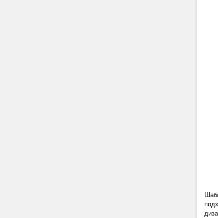
Шабл
подх
диза