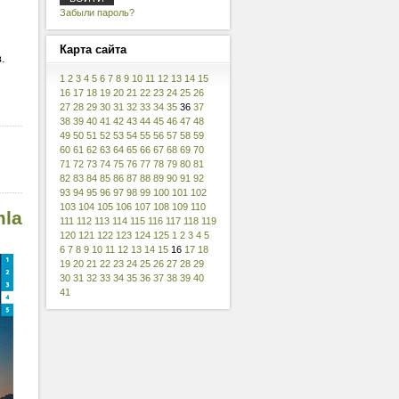
Забыли пароль?
Карта
сайта
.
1
2
3
4
5
6
7
8
9
10
11
12
13
14
15
16
17
18
19
20
21
22
23
24
25
26
27
28
29
30
31
32
33
34
35
36
37
38
39
40
41
42
43
44
45
46
47
48
49
50
51
52
53
54
55
56
57
58
59
60
61
62
63
64
65
66
67
68
69
70
71
72
73
74
75
76
77
78
79
80
81
82
83
84
85
86
87
88
89
90
91
92
93
94
95
96
97
98
99
100
101
102
103
104
105
106
107
108
109
110
mla
111
112
113
114
115
116
117
118
119
120
121
122
123
124
125
1
2
3
4
5
6
7
8
9
10
11
12
13
14
15
16
17
18
19
20
21
22
23
24
25
26
27
28
29
30
31
32
33
34
35
36
37
38
39
40
41