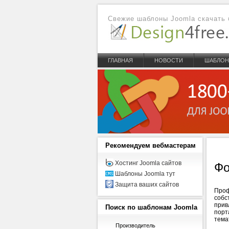
Свежие шаблоны Joomla скачать 
ГЛАВНАЯ
НОВОСТИ
ШАБЛО
Рекомендуем
вебмастерам
Хостинг Joomla сайтов
Фо
Шаблоны Joomla тут
Защита ваших сайтов
Проф
собс
прив
Поиск
по шаблонам Joomla
порт
тема
Производитель