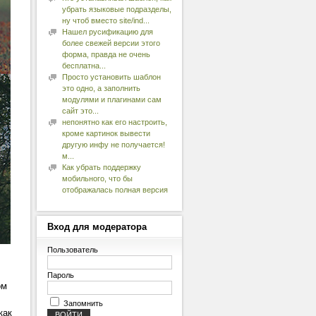
убрать языковые подразделы,
ну чтоб вместо site/ind...
Нашел русификацию для
более свежей версии этого
форма, правда не очень
бесплатна...
Просто установить шаблон
это одно, а заполнить
модулями и плагинами сам
сайт это...
непонятно как его настроить,
кроме картинок вывести
другую инфу не получается!
м...
Как убрать поддержку
мобильного, что бы
отображалась полная версия
Вход
для модератора
Пользователь
Пароль
ом
Запомнить
как