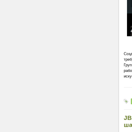
Созд
треб
Груп
рабо
иску
JB
ша