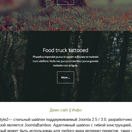
Демо сайт
|
Инфо
style2— стильный шаблон поддерживаемый Joomla 2.5 / 3.0, разработчик
рой является JoomlaBamboo. Адаптивный шаблон с гибкой конструкцией,
рый может быть использован для любого вида интернет-проектов, таких 