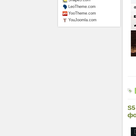
LeoTheme.com
YooTheme.com
YouJoomla.com
S5
фо