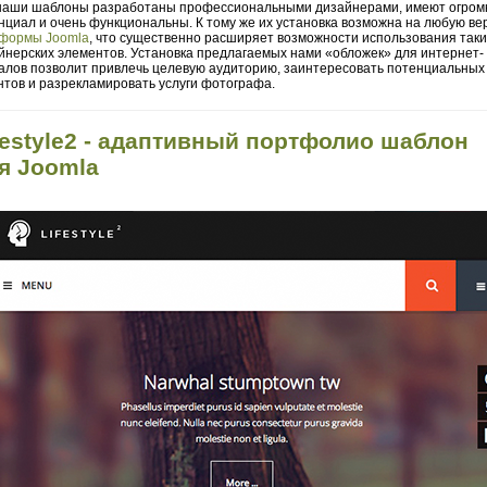
наши шаблоны разработаны профессиональными дизайнерами, имеют огро
нциал и очень функциональны. К тому же их установка возможна на любую ве
формы Joomla
, что существенно расширяет возможности использования таки
йнерских элементов. Установка предлагаемых нами «обложек» для интернет-
алов позволит привлечь целевую аудиторию, заинтересовать потенциальных
нтов и разрекламировать услуги фотографа.
festyle2 - адаптивный портфолио шаблон
я Joomla