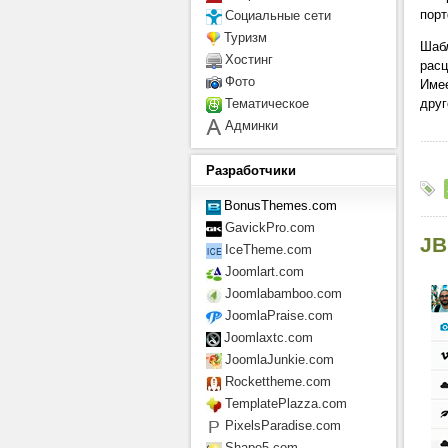
порт
Социальные сети
Туризм
Шабл
Хостинг
расц
Фото
Имее
друг
Тематическое
Админки
Разработчики
BonusThemes.com
GavickPro.com
JB
IceTheme.com
Joomlart.com
Joomlabamboo.com
JoomlaPraise.com
Joomlaxtc.com
JoomlaJunkie.com
Rockettheme.com
TemplatePlazza.com
PixelsParadise.com
Shape5.com