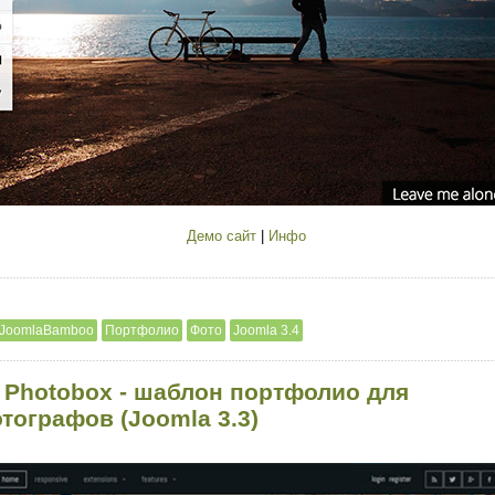
Демо сайт
|
Инфо
JoomlaBamboo
Портфолио
Фото
Joomla 3.4
 Photobox - шаблон портфолио для
тографов (Joomla 3.3)