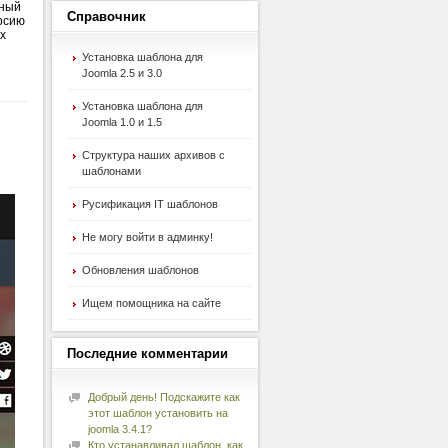
мный
Справочник
рсию
х
Установка шаблона для
Joomla 2.5 и 3.0
Установка шаблона для
Joomla 1.0 и 1.5
Структура наших архивов с
шаблонами
Русификация IT шаблонов
Не могу войти в админку!
Обновления шаблонов
Ищем помощника на сайте
Последние
комментарии
Добрый день! Подскажите как
этот шаблон установить на
joomla 3.4.1?
Кто устанавливал шаблон, как