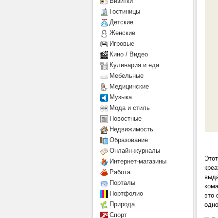
Визитки
Гостиницы
Детcкие
Женские
Игровые
Кино / Видео
Кулинария и еда
Мебельные
Медицинские
Музыка
Мода и стиль
Новостные
Недвижимость
Образование
Онлайн-журналы
Этот
Интернет-магазины
креа
Работа
выда
Порталы
кома
Портфолио
это 
Природа
одно
Спорт