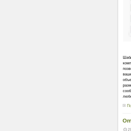
Шабл
комп
позв
ваше
объе
разм
сооб
любо
По
Om
2