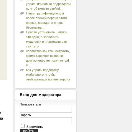
убрать языковые подразделы,
ну чтоб вместо site/ind...
Нашел русификацию для
более свежей версии этого
форма, правда не очень
бесплатна...
Просто установить шаблон
это одно, а заполнить
модулями и плагинами сам
сайт это...
непонятно как его настроить,
кроме картинок вывести
другую инфу не получается!
м...
Как убрать поддержку
мобильного, что бы
отображалась полная версия
Вход
для модератора
Пользователь
 -
Пароль
на
Запомнить