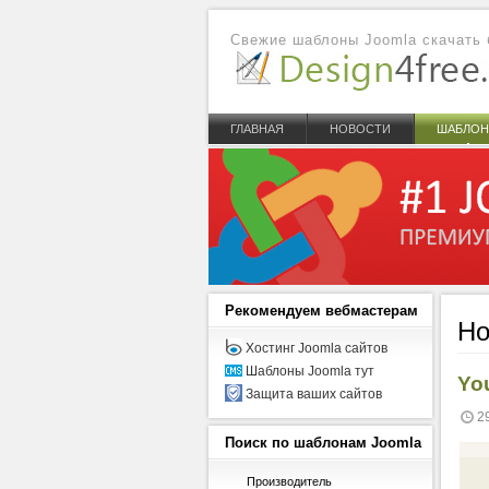
Свежие шаблоны Joomla скачать 
ГЛАВНАЯ
НОВОСТИ
ШАБЛО
Рекомендуем
вебмастерам
Но
Хостинг Joomla сайтов
Шаблоны Joomla тут
Yo
Защита ваших сайтов
2
Поиск
по шаблонам Joomla
Производитель