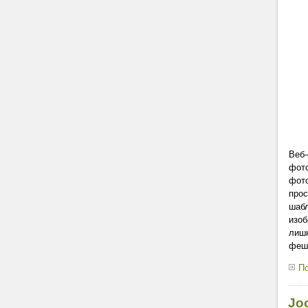
Веб-
фото
фото
прос
шаб
изоб
лишн
феш
По
Jo