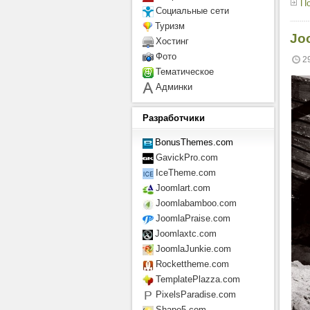
По
Социальные сети
Туризм
Jo
Хостинг
Фото
2
Тематическое
Админки
Разработчики
BonusThemes.com
GavickPro.com
IceTheme.com
Joomlart.com
Joomlabamboo.com
JoomlaPraise.com
Joomlaxtc.com
JoomlaJunkie.com
Rockettheme.com
TemplatePlazza.com
PixelsParadise.com
Shape5.com