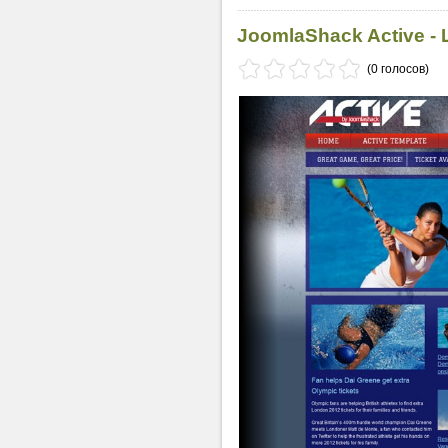
JoomlaShack Active -
(0 голосов)