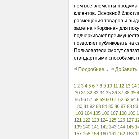
нем все элементы продума
клиентов. Основной блок г
размещения товаров и выде
заметна «Корзина» для поку
подчеркивают преимуществ
позволяет публиковать на с
Пользователи смогут связат
стандартными способами, но
Подробнее...
Добавить
1
2
3
4
5
6
7
8
9
10
11
12
13
14
30
31
32
33
34
35
36
37
38
39
55
56
57
58
59
60
61
62
63
64
80
81
82
83
84
85
86
87
88
89
103
104
105
106
107
108
109
121
122
123
124
125
126
127
1
139
140
141
142
143
144
145
1
157
158
159
160
161
162
163
1