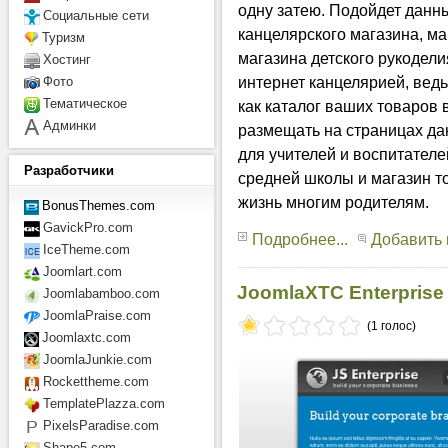
одну затею. Подойдет данн
Социальные сети
канцелярского магазина, м
Туризм
магазина детского рукодели
Хостинг
интернет канцелярией, вед
Фото
Тематическое
как каталог ваших товаров
Админки
размещать на страницах да
для учителей и воспитателей
Разработчики
средней школы и магазин то
жизнь многим родителям.
BonusThemes.com
GavickPro.com
Подробнее...
Добавить
IceTheme.com
Joomlart.com
JoomlaXTC Enterprise
Joomlabamboo.com
JoomlaPraise.com
(1 голос)
Joomlaxtc.com
JoomlaJunkie.com
Rockettheme.com
TemplatePlazza.com
PixelsParadise.com
Shape5.com