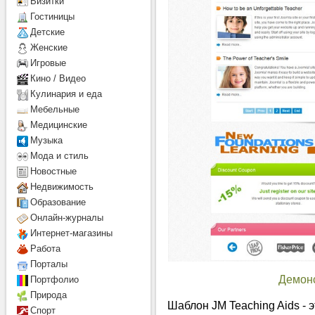
Визитки
Гостиницы
Детcкие
Женские
Игровые
Кино / Видео
Кулинария и еда
Мебельные
Медицинские
Музыка
Мода и стиль
Новостные
Недвижимость
Образование
Онлайн-журналы
Интернет-магазины
Работа
Порталы
Демон
Портфолио
Природа
Шаблон JM Teaching Aids - 
Спорт