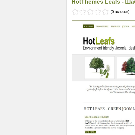
HotThemes Leafs - Ш
(0 голосов)