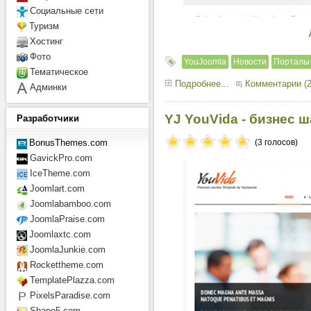
Социальные сети
Туризм
Хостинг
Фото
YouJoomla
Новости
Порталы
Тематическое
Подробнее...
Комментарии (2
Админки
YJ YouVida - бизнес 
Разработчики
(3 голосов)
BonusThemes.com
GavickPro.com
IceTheme.com
Joomlart.com
Joomlabamboo.com
JoomlaPraise.com
Joomlaxtc.com
JoomlaJunkie.com
Rockettheme.com
TemplatePlazza.com
PixelsParadise.com
Shape5.com