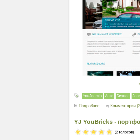
YouJoomla
Авто
Бизнес
Joom
Подробнее...
Комментарии (2
YJ YouBricks - портф
(2 голосов)