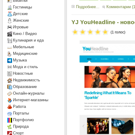
Визитки
Подробнее...
Комментарии (1
Гостиницы
Детcкие
Женские
YJ YouHeadline - нов
Игровые
(1 голос)
Кино / Видео
Кулинария и еда
Мебельные
Медицинские
Музыка
Мода и стиль
Новостные
Недвижимость
Образование
Онлайн-журналы
Интернет-магазины
Работа
Порталы
Портфолио
Природа
Спорт