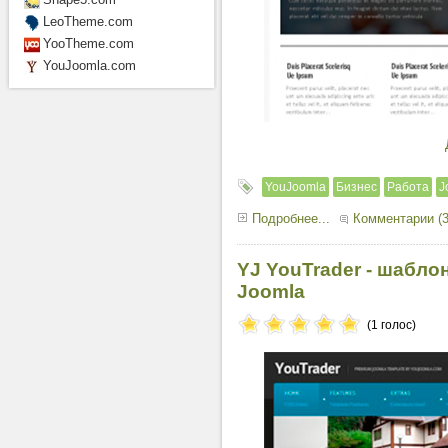
LeoTheme.com
YooTheme.com
YouJoomla.com
YouJoomla
Бизнес
Работа
J
Подробнее...
Комментарии (3
YJ YouTrader - шабло
Joomla
(1 голос)