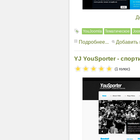
Д
YouJoomla
Тематическое
Joo
Подробнее...
Добавить
YJ YouSporter - спор
(1 голос)