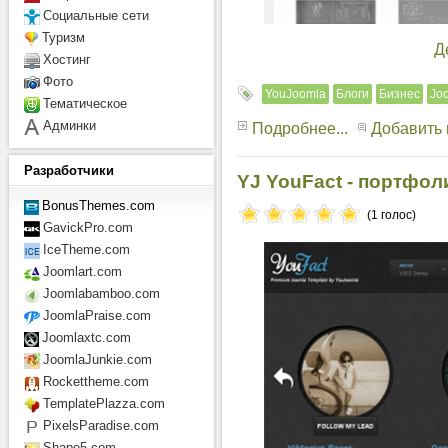
Социальные сети
Туризм
Д
Хостинг
Фото
YouJoomla
Блоги
Бизнес
Joo
Тематическое
Админки
Подробнее...
Добавить
Разработчики
YJ YouFact - портфол
BonusThemes.com
(1 голос)
GavickPro.com
IceTheme.com
Joomlart.com
Joomlabamboo.com
JoomlaPraise.com
Joomlaxtc.com
JoomlaJunkie.com
Rockettheme.com
TemplatePlazza.com
PixelsParadise.com
Shape5.com