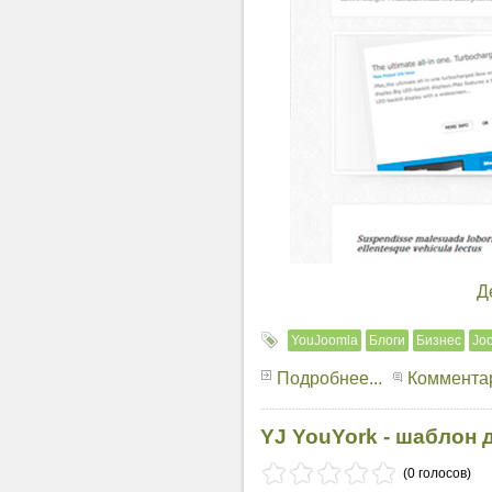
Д
YouJoomla
Блоги
Бизнес
Joo
Подробнее...
Комментар
YJ YouYork - шаблон 
(0 голосов)