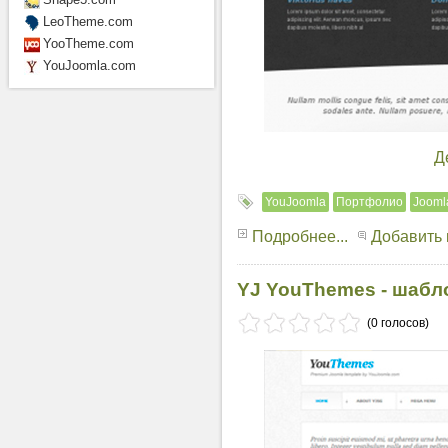
LeoTheme.com
YooTheme.com
YouJoomla.com
Д
YouJoomla
Портфолио
Jooml
Подробнее...
Добавить
YJ YouThemes - шабл
(0 голосов)