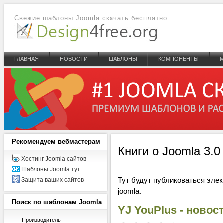
Свежие шаблоны Joomla скачать бесплатно
ГЛАВНАЯ
НОВОСТИ
ШАБЛОНЫ
КОМПОНЕНТЫ
Рекомендуем
вебмастерам
Книги о Joomla 3.0 
Хостинг Joomla сайтов
Шаблоны Joomla тут
Тут будут публиковаться эле
Защита ваших сайтов
joomla.
Поиск
по шаблонам Joomla
YJ YouPlus - ново
Производитель