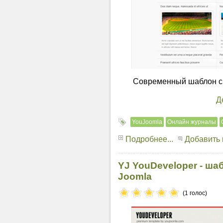
Современный шаблон сп
Д
YouJoomla
Онлайн журналы
Подробнее...
Добавить
YJ YouDeveloper - ша
Joomla
(1 голос)