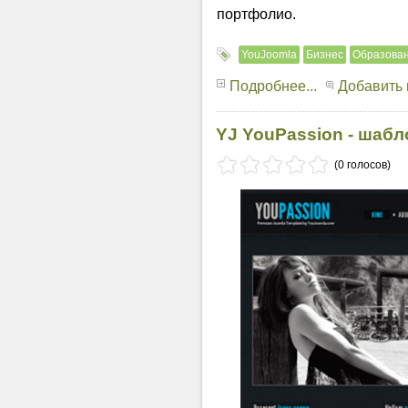
портфолио.
YouJoomla
Бизнес
Образова
Подробнее...
Добавить
YJ YouPassion - шабл
(0 голосов)