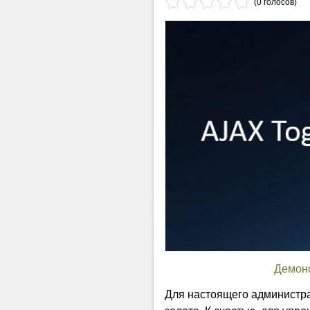
(0 голосов)
Демон
Для настоящего администрат