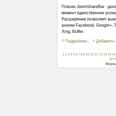
Плагин JoomShareBar - доп
момент единственное успе
Расширение позволяет вывод
кнопки Facebook, Google+, Twi
Xing, Buffer.
Подробнее...
Добавить
1
2
3
4
5
6
7
8
9
10
11
12
13
14
15
16
34
3
Резуль