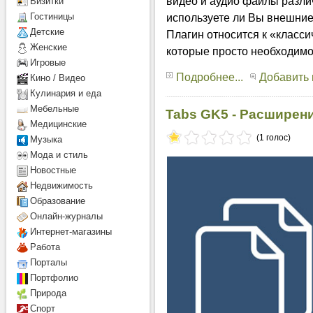
видео и аудио файлы разли
Визитки
Гостиницы
используете ли Вы внешние
Детcкие
Плагин относится к «класс
Женские
которые просто необходимо
Игровые
Подробнее...
Добавить
Кино / Видео
Кулинария и еда
Мебельные
Tabs GK5 - Расширен
Медицинские
(1 голос)
Музыка
Мода и стиль
Новостные
Недвижимость
Образование
Онлайн-журналы
Интернет-магазины
Работа
Порталы
Портфолио
Природа
Спорт