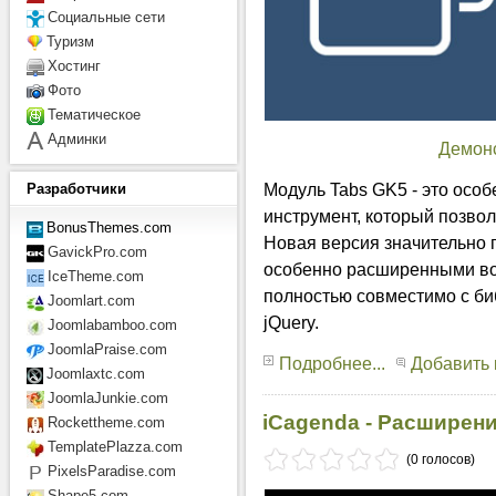
Социальные сети
Туризм
Хостинг
Фото
Тематическое
Админки
Демон
Модуль Tabs GK5 - это ос
Разработчики
инструмент, который позвол
BonusThemes.com
Новая версия значительно 
GavickPro.com
особенно расширенными во
IceTheme.com
полностью совместимо с би
Joomlart.com
jQuery.
Joomlabamboo.com
JoomlaPraise.com
Подробнее...
Добавить
Joomlaxtc.com
JoomlaJunkie.com
iCagenda - Расширен
Rockettheme.com
TemplatePlazza.com
(0 голосов)
PixelsParadise.com
Shape5.com