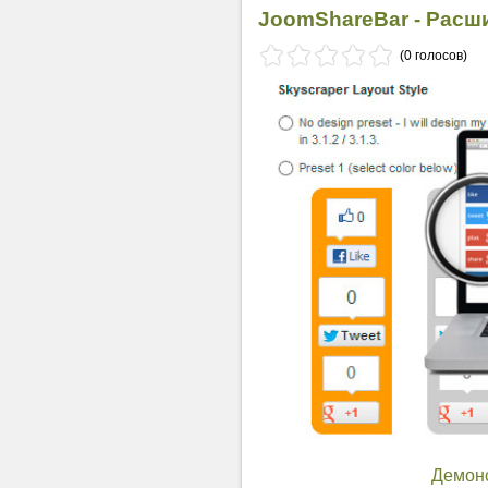
JoomShareBar - Расш
(0 голосов)
Демон