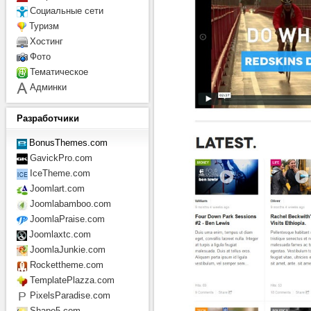
Социальные сети
Туризм
Хостинг
Фото
Тематическое
Админки
Разработчики
BonusThemes.com
GavickPro.com
IceTheme.com
Joomlart.com
Joomlabamboo.com
JoomlaPraise.com
Joomlaxtc.com
JoomlaJunkie.com
Rockettheme.com
TemplatePlazza.com
PixelsParadise.com
Shape5.com