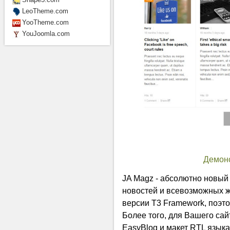
LeoTheme.com
YooTheme.com
YouJoomla.com
Демон
JA Magz - абсолютно новый
новостей и всевозможных ж
версии T3 Framework, поэт
Более того, для Вашего са
EasyBlog и макет RTL языка