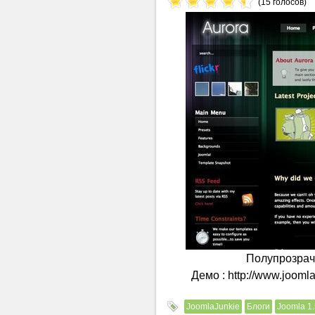
(15 голосов)
Полупрозрач
Демо : http://www.jooml
JoomlaJunkie
Блоги
Joomla 1.