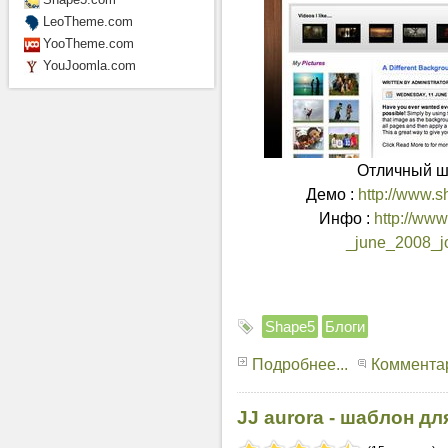
LeoTheme.com
YooTheme.com
YouJoomla.com
Отличный ша
Демо :
http://www.
Инфо :
http://ww
_june_2008_j
Shape5
Блоги
Подробнее...
Комментар
JJ aurora - шаблон дл