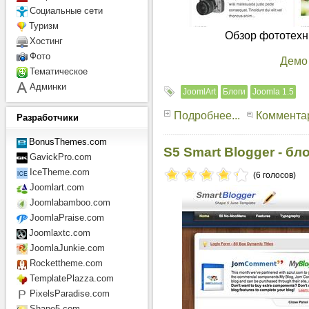
Социальные сети
Туризм
Обзор фототехни
Хостинг
Фото
Демо
Тематическое
Админки
JoomlArt
Блоги
Joomla 1.5
Подробнее...
Комментар
Разработчики
BonusThemes.com
S5 Smart Blogger - б
GavickPro.com
IceTheme.com
(6 голосов)
Joomlart.com
Joomlabamboo.com
JoomlaPraise.com
Joomlaxtc.com
JoomlaJunkie.com
Rockettheme.com
TemplatePlazza.com
PixelsParadise.com
Shape5.com