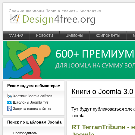
Свежие шаблоны Joomla скачать бесплатно
ГЛАВНАЯ
НОВОСТИ
ШАБЛОНЫ
КОМПОНЕНТЫ
Рекомендуем
вебмастерам
Книги о Joomla 3.0 
Хостинг Joomla сайтов
Шаблоны Joomla тут
Тут будут публиковаться эле
Защита ваших сайтов
joomla.
Поиск
по шаблонам Joomla
RT TerranTribune -
Производитель
Joomla