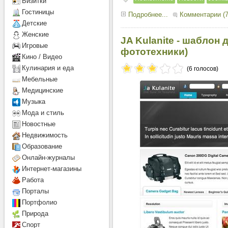
Визитки
Гостиницы
Подробнее...
Комментарии (7
Детcкие
Женские
JA Kulanite - шаблон 
Игровые
фототехники)
Кино / Видео
Кулинария и еда
(6 голосов)
Мебельные
Медицинские
Музыка
Мода и стиль
Новостные
Недвижимость
Образование
Онлайн-журналы
Интернет-магазины
Работа
Порталы
Портфолио
Природа
Спорт