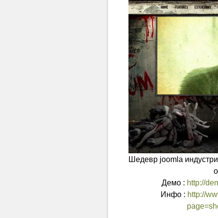
Шедевр joomla индустри
о
Демо :
http://de
Инфо :
http://w
page=sho