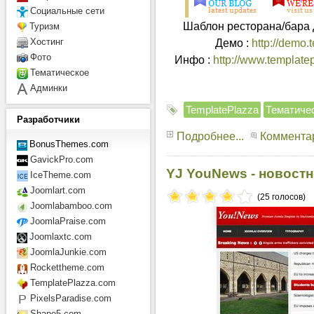
Социальные сети
Шаблон ресторана/бара д
Туризм
Демо :
http://demo.
Хостинг
Фото
Инфо :
http://www.templatep
Тематическое
Админки
TemplatePlazza
Тематиче
Разработчики
Подробнее...
Комментар
BonusThemes.com
GavickPro.com
YJ YouNews - новостн
IceTheme.com
Joomlart.com
(25 голосов)
Joomlabamboo.com
JoomlaPraise.com
Joomlaxtc.com
JoomlaJunkie.com
Rockettheme.com
TemplatePlazza.com
PixelsParadise.com
Shape5.com