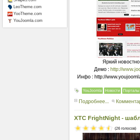
LeoTheme.com
YooTheme.com
YouJoomla.com
Яркий новостно
Демо :
http://www.j
Инфо : http://www.youjooml
YouJoomla
Новости
Порталы
Подробнее...
Комментар
XTC FrightNight - шаб
(26 голосов)