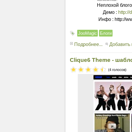
Неплохой блого
Демо :
http:/
Инфо : http://w
JooMagic
Блоги
Подробнее...
Добавить
Clique6 Theme - шабл
(4 голосов)