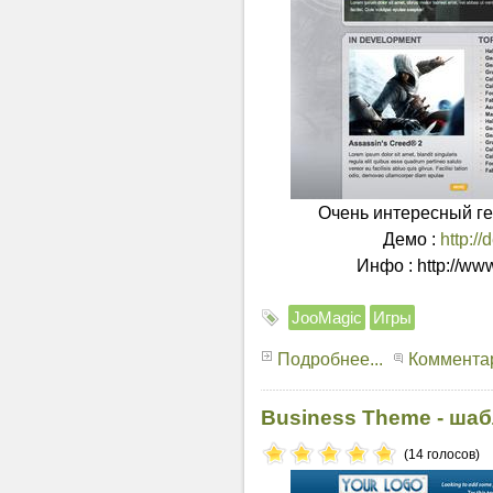
Очень интересный ге
Демо :
http:/
Инфо : http://w
JooMagic
Игры
Подробнее...
Комментар
Business Theme - шаб
(14 голосов)