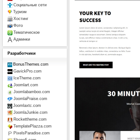
Социальные сети
Туризм
Хостинг
Фото
Тематическое
Админки
Разработчики
BonusThemes.com
GavickPro.com
IceTheme.com
Joomlart.com
Joomlabamboo.com
JoomlaPraise.com
Joomlaxtc.com
JoomlaJunkie.com
Rockettheme.com
TemplatePlazza.com
PixelsParadise.com
Shape5.com