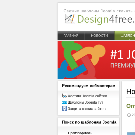
Свежие шаблоны Joomla скачать 
ГЛАВНАЯ
НОВОСТИ
ШАБЛО
Рекомендуем
вебмастерам
Но
Хостинг Joomla сайтов
Шаблоны Joomla тут
Om
Защита ваших сайтов
2
Поиск
по шаблонам Joomla
Производитель