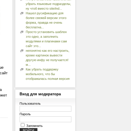
убрать языковые подразделы,
ну чтоб вместо site/ind...
Нашел русификацию для
более свежей версии этого
форма, правда не очень
бесплатна...
Просто установить шаблон
это одно, а заполнить
модулями и плагинами сам
сайт это...
непонятно как его настроить,
кроме картинок вывести
другую инфу не получается!
м...
ше
Как убрать поддержку
сайт
мобильного, что бы
отображалась полная версия
а
Вход
для модератора
ожет
Пользователь
Пароль
Запомнить