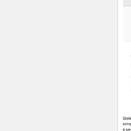
Шабл
кото
в ка