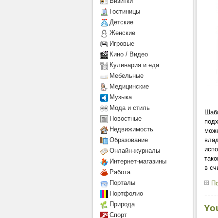
Визитки
Гостиницы
Детcкие
Женские
Игровые
Кино / Видео
Кулинария и еда
Мебельные
Медицинские
Музыка
Мода и стиль
Шабл
Новостные
подх
Недвижимость
може
Образование
влад
испо
Онлайн-журналы
тако
Интернет-магазины
в сч
Работа
Порталы
По
Портфолио
Природа
Yo
Спорт