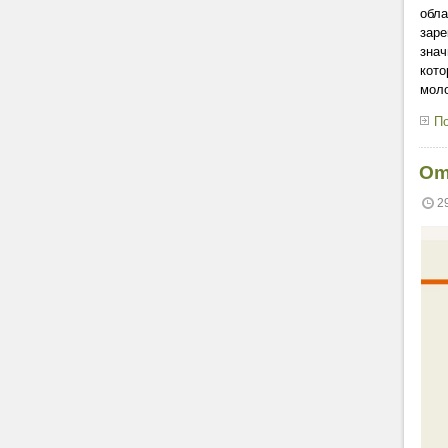
обла
заре
знач
кото
мол
По
Om
2