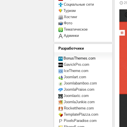
2
Социальные сети
Туризм
Хостинг
Фото
Тематическое
Админки
Разработчики
BonusThemes.com
GavickPro.com
IceTheme.com
Joomlart.com
Joomlabamboo.com
JoomlaPraise.com
Joomlaxtc.com
JoomlaJunkie.com
Rockettheme.com
TemplatePlazza.com
PixelsParadise.com
Shape5.com