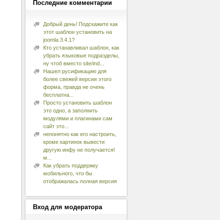
Последние
комментарии
Добрый день! Подскажите как
этот шаблон установить на
joomla 3.4.1?
Кто устанавливал шаблон, как
убрать языковые подразделы,
ну чтоб вместо site/ind...
Нашел русификацию для
более свежей версии этого
форма, правда не очень
бесплатна...
Просто установить шаблон
это одно, а заполнить
модулями и плагинами сам
сайт это...
непонятно как его настроить,
кроме картинок вывести
другую инфу не получается!
м...
Как убрать поддержку
мобильного, что бы
отображалась полная версия
Вход
для модератора