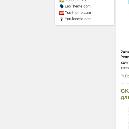
LeoTheme.com
YooTheme.com
YouJoomla.com
Удив
Успе
камп
креа
По
GK
для