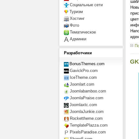
шабл
Социальные сети
Новы
Туризм
прис
Хостинг
цвет
инфо
Фото
Напо
Тематическое
иден
Админки
По
Разработчики
GK
BonusThemes.com
GavickPro.com
IceTheme.com
Joomlart.com
Joomlabamboo.com
JoomlaPraise.com
Joomlaxtc.com
JoomlaJunkie.com
Rockettheme.com
TemplatePlazza.com
PixelsParadise.com
Shape5.com