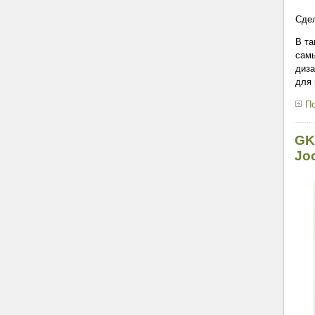
Сдел
В та
самы
диза
для 
По
GK
Jo