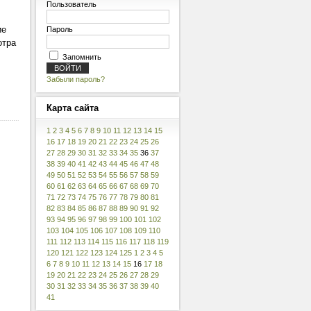
Пользователь
ие
Пароль
отра
Запомнить
Забыли пароль?
Карта
сайта
1
2
3
4
5
6
7
8
9
10
11
12
13
14
15
16
17
18
19
20
21
22
23
24
25
26
27
28
29
30
31
32
33
34
35
36
37
38
39
40
41
42
43
44
45
46
47
48
49
50
51
52
53
54
55
56
57
58
59
60
61
62
63
64
65
66
67
68
69
70
71
72
73
74
75
76
77
78
79
80
81
82
83
84
85
86
87
88
89
90
91
92
93
94
95
96
97
98
99
100
101
102
103
104
105
106
107
108
109
110
111
112
113
114
115
116
117
118
119
120
121
122
123
124
125
1
2
3
4
5
6
7
8
9
10
11
12
13
14
15
16
17
18
19
20
21
22
23
24
25
26
27
28
29
30
31
32
33
34
35
36
37
38
39
40
41