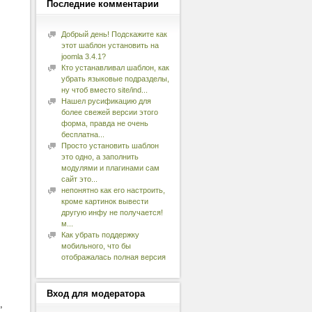
Последние
комментарии
Добрый день! Подскажите как
этот шаблон установить на
joomla 3.4.1?
Кто устанавливал шаблон, как
убрать языковые подразделы,
ну чтоб вместо site/ind...
Нашел русификацию для
более свежей версии этого
форма, правда не очень
бесплатна...
Просто установить шаблон
это одно, а заполнить
модулями и плагинами сам
сайт это...
непонятно как его настроить,
кроме картинок вывести
другую инфу не получается!
м...
Как убрать поддержку
мобильного, что бы
отображалась полная версия
Вход
для модератора
,