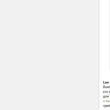
Leo 
Boot
кто 
для 
о би
треб