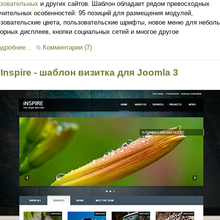
азовательных
и других сайтов. Шаблон обладает рядом превосходных
чительных особенностей: 95 позиций для размещения модулей,
зовательские цвета, пользовательские шрифты, новое меню для небол
орных дисплеев, кнопки социальных сетей и многое другое
дробнее...
Комментарии (7)
 Inspire - шаблон визитка для Joomla 3