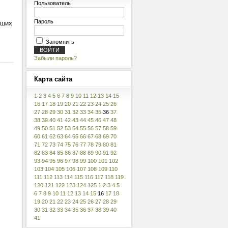
Пользователь
Пароль
ьших
Запомнить
Забыли пароль?
Карта
сайта
1
2
3
4
5
6
7
8
9
10
11
12
13
14
15
16
17
18
19
20
21
22
23
24
25
26
27
28
29
30
31
32
33
34
35
36
37
38
39
40
41
42
43
44
45
46
47
48
49
50
51
52
53
54
55
56
57
58
59
60
61
62
63
64
65
66
67
68
69
70
71
72
73
74
75
76
77
78
79
80
81
82
83
84
85
86
87
88
89
90
91
92
93
94
95
96
97
98
99
100
101
102
103
104
105
106
107
108
109
110
111
112
113
114
115
116
117
118
119
120
121
122
123
124
125
1
2
3
4
5
6
7
8
9
10
11
12
13
14
15
16
17
18
19
20
21
22
23
24
25
26
27
28
29
30
31
32
33
34
35
36
37
38
39
40
41