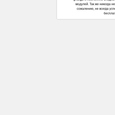
модулей. Так же никогда н
сожалению, не всегда успе
бесплат
На сколько ле
Дол
н
шаблона
деле
Roc
шаблоны 
членство в этих трёх клубах прид
Затем желаемый домен вписываетс
если открыть код любой страниц
“GNU General Public Licen
изменяемый продукт. Получается 
поделать с таким вот “варезом”. 
предприняты какие-то меры против
на здоровье, не боясь за будущее
сделали раздел
бесплатных ша
ставить на любом сайте в интерн