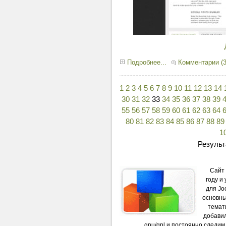
Подробнее...
Комментарии (3
1
2
3
4
5
6
7
8
9
10
11
12
13
14
30
31
32
33
34
35
36
37
38
39
55
56
57
58
59
60
61
62
63
64
80
81
82
83
84
85
86
87
88
89
1
Результ
Сайт
году и
для Jo
основны
темати
добави
gnu/gpl и постоянно следи