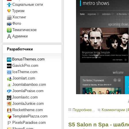
Социальные сети
Туризм
Хостинг
Фото
Тематическое
Админки
Разработчики
BonusThemes.com
GavickPro.com
IceTheme.com
Joomlart.com
Joomlabamboo.com
JoomlaPraise.com
Joomlaxtc.com
JoomlaJunkie.com
Подробнее...
Комментарии (4
Rockettheme.com
TemplatePlazza.com
PixelsParadise.com
S5 Salon n Spa - шабл
Shape5.com