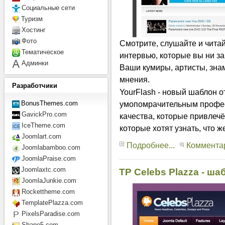
Социальные сети
Туризм
Хостинг
Фото
Смотрите, слушайте и читай
Тематическое
интервью, которые вы ни за 
Админки
Ваши кумиры, артисты, знам
мнения.
Разработчики
YourFlash - новый шаблон о
умопомрачительным профе
BonusThemes.com
GavickPro.com
качества, которые привлечё
IceTheme.com
которые хотят узнать, что ж
Joomlart.com
Подробнее...
Комментар
Joomlabamboo.com
JoomlaPraise.com
Joomlaxtc.com
TP Celebs Plazza - ш
JoomlaJunkie.com
Rockettheme.com
TemplatePlazza.com
PixelsParadise.com
Shape5.com