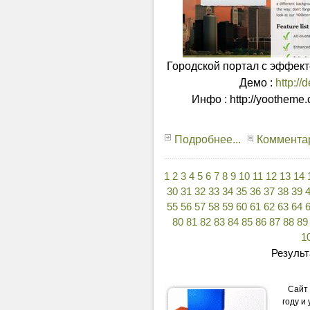
Городской портал c эффект
Демо :
http:/
Инфо : http://yootheme.
Подробнее...
Комментар
1
2
3
4
5
6
7
8
9
10
11
12
13
14
30
31
32
33
34
35
36
37
38
39
55
56
57
58
59
60
61
62
63
64
80
81
82
83
84
85
86
87
88
89
1
Результ
Сайт
году и