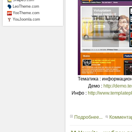
LeoTheme.com
YooTheme.com
YouJoomla.com
Тематика : информационн
Демо :
http://demo.t
Инфо :
http://www.templatep
Подробнее...
Комментар