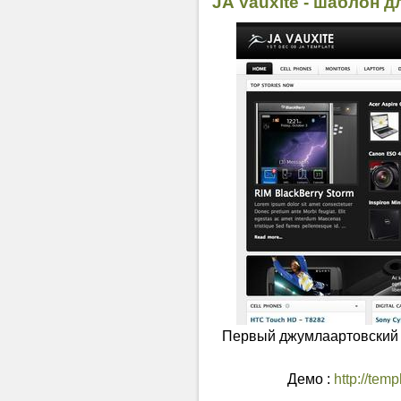
JA Vauxite - шаблон 
Первый джумлаартовский
Демо :
http://tem