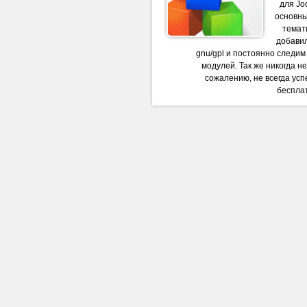
для Jo
основны
темати
добави
gnu/gpl и постоянно следи
модулей. Так же никогда н
сожалению, не всегда успе
бесплат
На сколько ле
Дол
н
шаблона
деле
Roc
шаблоны 
членство в этих трёх клубах прид
Затем желаемый домен вписываетс
если открыть код любой страниц
“GNU General Public Licen
изменяемый продукт. Получается 
поделать с таким вот “варезом”. 