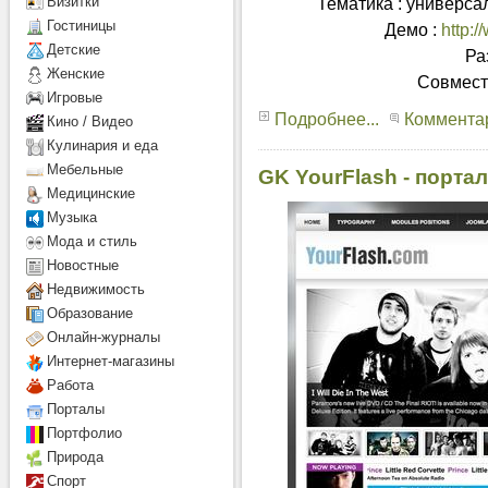
Тематика : универсал
Визитки
Гостиницы
Демо :
http:
Детcкие
Ра
Женские
Совмест
Игровые
Подробнее...
Комментар
Кино / Видео
Кулинария и еда
Мебельные
GK YourFlash - порта
Медицинские
Музыка
Мода и стиль
Новостные
Недвижимость
Образование
Онлайн-журналы
Интернет-магазины
Работа
Порталы
Портфолио
Природа
Спорт