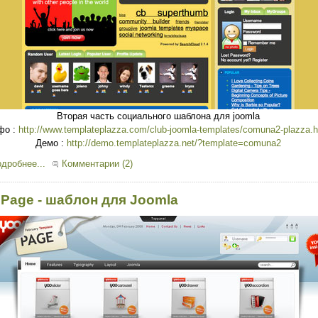
Вторая часть социального шаблона для joomla
фо :
http://www.templateplazza.com/club-joomla-templates/comuna2-plazza.h
Демо :
http://demo.templateplazza.net/?template=comuna2
дробнее...
Комментарии (2)
 Page - шаблон для Joomla