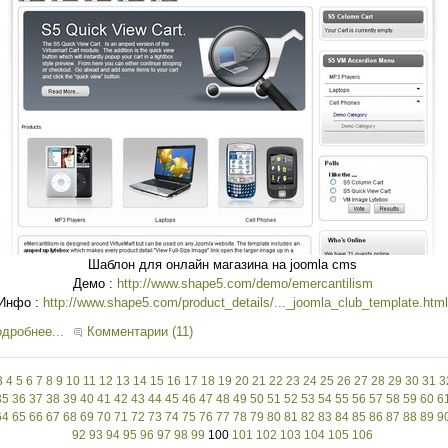
Шаблон для онлайн магазина на joomla cms
Демо :
http://www.shape5.com/demo/emercantilism
Инфо :
http://www.shape5.com/product_details/..._joomla_club_template.htm
дробнее...
Комментарии (11)
3
4
5
6
7
8
9
10
11
12
13
14
15
16
17
18
19
20
21
22
23
24
25
26
27
28
29
30
31
3
35
36
37
38
39
40
41
42
43
44
45
46
47
48
49
50
51
52
53
54
55
56
57
58
59
60
6
64
65
66
67
68
69
70
71
72
73
74
75
76
77
78
79
80
81
82
83
84
85
86
87
88
89
9
92
93
94
95
96
97
98
99
100
101
102
103
104
105
106