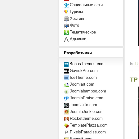
Социальные сети
Туризм
Хостинг
Фото
Тематическое
Админки
Разработчики
По
BonusThemes.com
GavickPro.com
IceTheme.com
TP
Joomlart.com
Joomlabamboo.com
JoomlaPraise.com
Joomlaxtc.com
JoomlaJunkie.com
Rockettheme.com
TemplatePlazza.com
PixelsParadise.com
Shape5.com