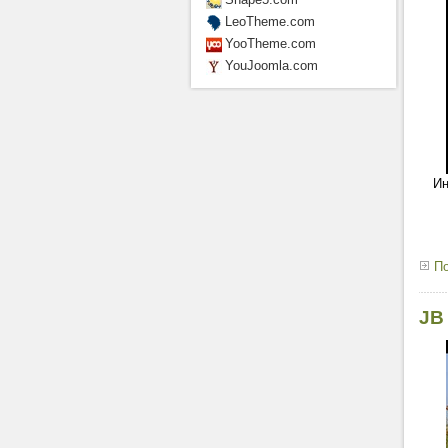
LeoTheme.com
YooTheme.com
YouJoomla.com
И
По
JB