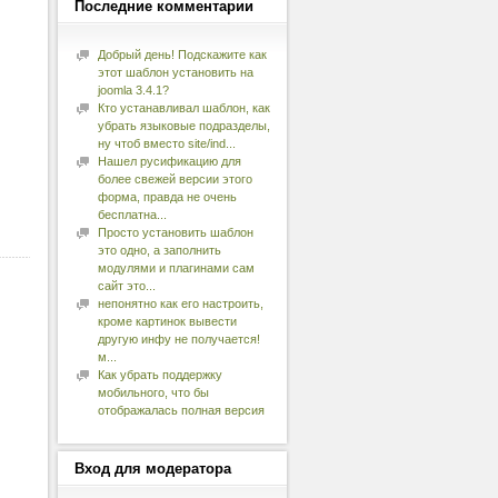
Последние
комментарии
Добрый день! Подскажите как
этот шаблон установить на
joomla 3.4.1?
Кто устанавливал шаблон, как
убрать языковые подразделы,
ну чтоб вместо site/ind...
Нашел русификацию для
более свежей версии этого
форма, правда не очень
бесплатна...
Просто установить шаблон
это одно, а заполнить
модулями и плагинами сам
сайт это...
непонятно как его настроить,
кроме картинок вывести
другую инфу не получается!
м...
Как убрать поддержку
мобильного, что бы
отображалась полная версия
Вход
для модератора