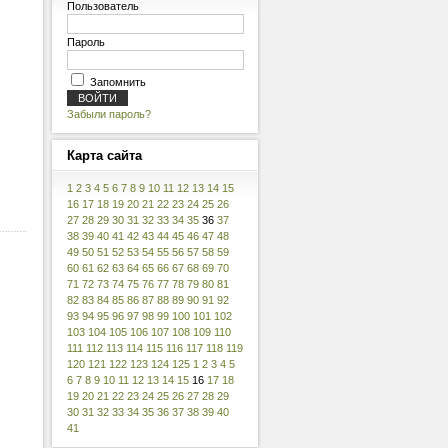
Пользователь
Пароль
Запомнить
Забыли пароль?
Карта
сайта
1
2
3
4
5
6
7
8
9
10
11
12
13
14
15
16
17
18
19
20
21
22
23
24
25
26
27
28
29
30
31
32
33
34
35
36
37
38
39
40
41
42
43
44
45
46
47
48
49
50
51
52
53
54
55
56
57
58
59
60
61
62
63
64
65
66
67
68
69
70
71
72
73
74
75
76
77
78
79
80
81
82
83
84
85
86
87
88
89
90
91
92
93
94
95
96
97
98
99
100
101
102
103
104
105
106
107
108
109
110
111
112
113
114
115
116
117
118
119
120
121
122
123
124
125
1
2
3
4
5
6
7
8
9
10
11
12
13
14
15
16
17
18
19
20
21
22
23
24
25
26
27
28
29
30
31
32
33
34
35
36
37
38
39
40
41