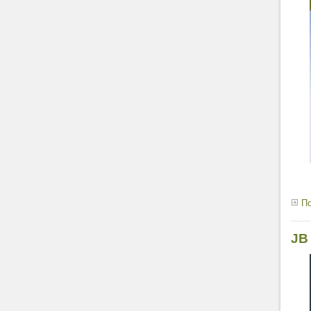
По
JB 