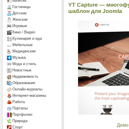
Визитки
YT Capture — много
Гостиницы
шаблон для Joomla
Детcкие
Женские
Игровые
Кино / Видео
Кулинария и еда
Мебельные
Медицинские
Музыка
Мода и стиль
Новостные
Недвижимость
Образование
Онлайн-журналы
Интернет-магазины
Работа
Порталы
Портфолио
Природа
Демо
Спорт