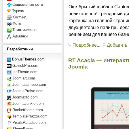
Социальные сети
Октябрьский шаблон Captur
Туризм
великолепен! Трендовый д
Хостинг
картинка на главной страни
Фото
двухцветовые палитры дел
Тематическое
решением для вашего бизне
Админки
Подробнее...
Добавить
Разработчики
BonusThemes.com
RT Acacia — интерак
GavickPro.com
Joomla
IceTheme.com
Joomlart.com
Joomlabamboo.com
JoomlaPraise.com
Joomlaxtc.com
JoomlaJunkie.com
Rockettheme.com
TemplatePlazza.com
PixelsParadise.com
Shape5.com