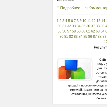
Подробнее...
Комментар
1
2
3
4
5
6
7
8
9
10
11
12
13
14
30
31
32
33
34
35
36
37
38
39
55
56
57
58
59
60
61
62
63
64
80
81
82
83
84
85
86
87
88
89
1
Результ
Сайт
году и
для Jo
основны
темати
добави
gnu/gpl и постоянно следи
модулей. Так же никогда н
сожалению, не всегда успе
бесплат