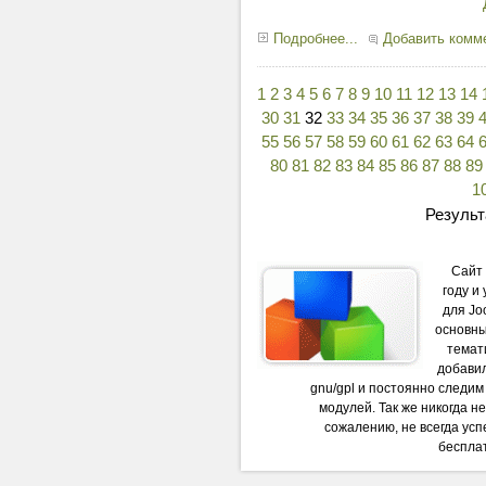
Подробнее...
Добавить комм
1
2
3
4
5
6
7
8
9
10
11
12
13
14
30
31
32
33
34
35
36
37
38
39
55
56
57
58
59
60
61
62
63
64
80
81
82
83
84
85
86
87
88
89
1
Результ
Сайт
году и
для Jo
основны
темати
добави
gnu/gpl и постоянно следи
модулей. Так же никогда н
сожалению, не всегда успе
бесплат