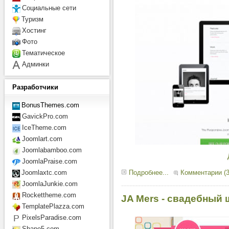
Социальные сети
Туризм
Хостинг
Фото
Тематическое
Админки
Разработчики
BonusThemes.com
GavickPro.com
IceTheme.com
Joomlart.com
Joomlabamboo.com
JoomlaPraise.com
Подробнее...
Комментарии (3
Joomlaxtc.com
JoomlaJunkie.com
Rockettheme.com
JA Mers - свадебный 
TemplatePlazza.com
PixelsParadise.com
Shape5.com