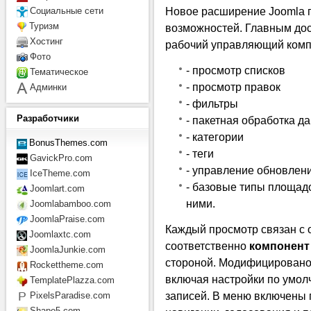
Новое расширение Joomla 
Социальные сети
Туризм
возможностей. Главным до
Хостинг
рабочий управляющий комп
Фото
- просмотр списков
Тематическое
- просмотр правок
Админки
- фильтры
Разработчики
- пакетная обработка д
- категории
BonusThemes.com
- теги
GavickPro.com
- управление обновлен
IceTheme.com
- базовые типы площадо
Joomlart.com
ними.
Joomlabamboo.com
JoomlaPraise.com
Каждый просмотр связан с
Joomlaxtc.com
соответственно
компонент
JoomlaJunkie.com
стороной. Модифицировано 
Rockettheme.com
включая настройки по умо
TemplatePlazza.com
записей. В меню включены 
PixelsParadise.com
Shape5.com