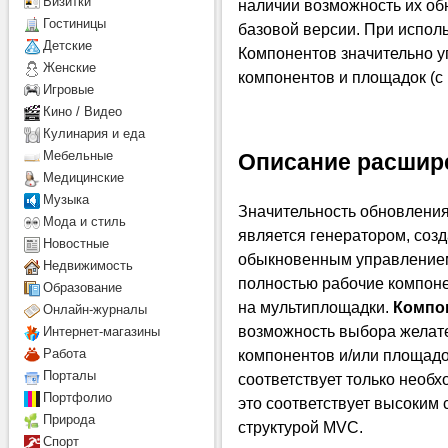
Визитки
наличии возможность их о
Гостиницы
базовой версии. При испо
Детcкие
Компонентов значительно 
Женские
компонентов и площадок (с
Игровые
Кино / Видео
Кулинария и еда
Мебельные
Описание расшир
Медицинские
Музыка
Значительность обновления 
Мода и стиль
является генератором, со
Новостные
обыкновенным управление
Недвижимость
полностью рабочие компоне
Образование
на мультиплощадки.
Компон
Онлайн-журналы
возможность выбора желат
Интернет-магазины
компонентов и/или площад
Работа
Порталы
соответствует только необх
Портфолио
это соответствует высоким 
Природа
структурой MVC.
Спорт