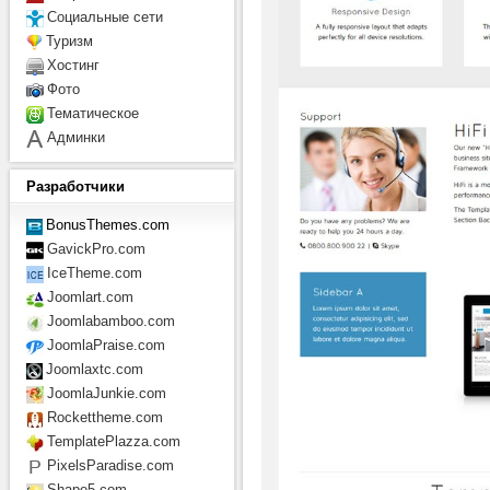
Социальные сети
Туризм
Хостинг
Фото
Тематическое
Админки
Разработчики
BonusThemes.com
GavickPro.com
IceTheme.com
Joomlart.com
Joomlabamboo.com
JoomlaPraise.com
Joomlaxtc.com
JoomlaJunkie.com
Rockettheme.com
TemplatePlazza.com
PixelsParadise.com
Shape5.com