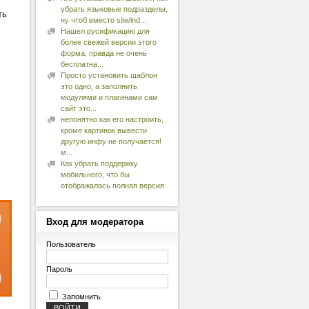
убрать языковые подразделы,
ть
ну чтоб вместо site/ind...
Нашел русификацию для
более свежей версии этого
форма, правда не очень
бесплатна...
Просто установить шаблон
это одно, а заполнить
модулями и плагинами сам
сайт это...
непонятно как его настроить,
кроме картинок вывести
другую инфу не получается!
м...
Как убрать поддержку
мобильного, что бы
отображалась полная версия
Вход
для модератора
Пользователь
Пароль
Запомнить