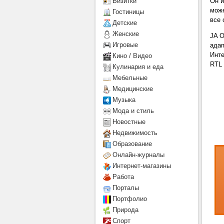
Он и
Визитки
може
Гостиницы
все 
Детcкие
Женские
JA O
Игровые
адап
Инте
Кино / Видео
RTL
Кулинария и еда
Мебельные
Медицинские
Музыка
Мода и стиль
Новостные
Недвижимость
Образование
Онлайн-журналы
Интернет-магазины
Работа
Порталы
Портфолио
Природа
Спорт