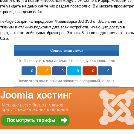
меет 4 стиля и новый интересный модуль JA Content Popup, который вы
те увидеть на демо сайте как раздел портфолио. Вы можете просмотре
страницы на демо сайте.
nePage создан на передовом Фреймворке JAT3V3 от JA, является
тивным и отлично подходит для всех устройств, имеющих доступ в
рнет, а также мобильных браузеров.
Этот шаблон не поддерживает стиль
 CSS.
Социальный замок
Чтобы получить доступ, кликните на одну из кнопок ниже:
0
0
0
0
0
0
После этого под кнопками появится обещанный контент.