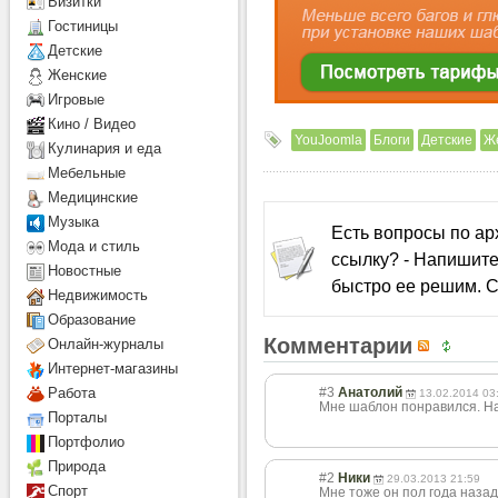
Визитки
Гостиницы
Детcкие
Женские
Игровые
Кино / Видео
YouJoomla
Блоги
Детские
Ж
Кулинария и еда
Мебельные
Медицинские
Музыка
Есть вопросы по а
Мода и стиль
ссылку? - Напишите
Новостные
быстро ее решим. С
Недвижимость
Образование
Комментарии
Онлайн-журналы
Интернет-магазины
#3
Анатолий
Работа
13.02.2014 03
Мне шаблон понравился. На
Порталы
Портфолио
Природа
#2
Ники
29.03.2013 21:59
Спорт
Мне тоже он пол года назад 