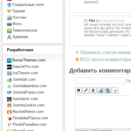
джумлу))
Социальные сети
Туризм
Хостинг
#1
Fler
27.01.2013 17:59
Фото
Не знаю почему, но этот ша
душе все мы дети. Но помо
Тематическое
на воспитание детишек. Ну
моему "лицо" говорит само з
Админки
Разработчики
Обновить список комм
RSS лента комментари
BonusThemes.com
GavickPro.com
Добавить комментар
IceTheme.com
Joomlart.com
Пр
Joomlabamboo.com
JoomlaPraise.com
Joomlaxtc.com
JoomlaJunkie.com
Rockettheme.com
TemplatePlazza.com
PixelsParadise.com
Осталось:
2000
символов
Shape5.com