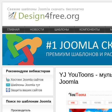
Свежие шаблоны Joomla скачать бесплатно
ГЛАВНАЯ
НОВОСТИ
ШАБЛОНЫ
КОМПОНЕНТЫ
Рекомендуем
вебмастерам
YJ YouToons - му
Хостинг Joomla сайтов
Joomla
Шаблоны Joomla тут
Защита ваших сайтов
Поиск
по шаблонам Joomla
Производитель