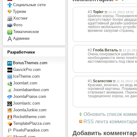
Социальные сети
Туризм
#3
Topler
12.01.2013 18:52
Шаблон хорош. Понравился 
Хостинг
присутствуют более двадца
адаптивный дизайн шаблона
Фото
любого мобильного устройс
времени загрузки страниц.
Тематическое
Админки
#2
Глоба Веталь
12.01.20
Разработчики
Очень понравился шаблон JB
необходимости легко понять
кастомизировать под свои 
BonusThemes.com
GavickPro.com
IceTheme.com
#1
Scarecrow
11.01.2013 1
Joomlart.com
Красиво, конечно, но ведь в
огромной картины. Плавающ
Joomlabamboo.com
отвлекает внимание. Перех
традиционно хорош, но дан
JoomlaPraise.com
Joomlaxtc.com
JoomlaJunkie.com
Обновить список комм
Rockettheme.com
RSS лента комментари
TemplatePlazza.com
PixelsParadise.com
Добавить комментар
Shape5.com