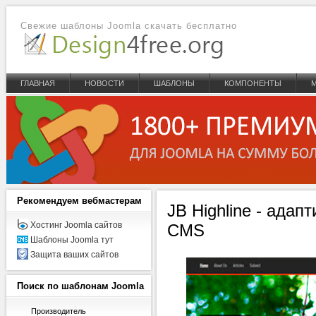
Свежие шаблоны Joomla скачать бесплатно
ГЛАВНАЯ
НОВОСТИ
ШАБЛОНЫ
КОМПОНЕНТЫ
Рекомендуем
вебмастерам
JB Highline - ада
Хостинг Joomla сайтов
CMS
Шаблоны Joomla тут
Защита ваших сайтов
Поиск
по шаблонам Joomla
Производитель