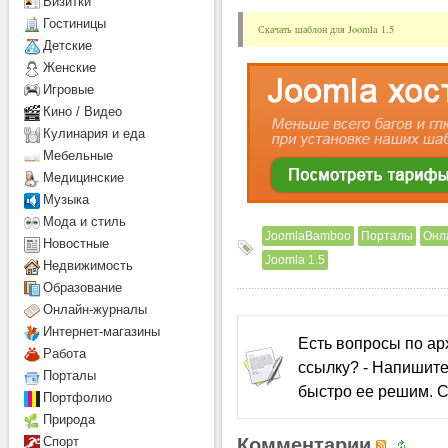
Визитки
Гостиницы
Скачать шаблон для Joomla 1.5
Детcкие
Женские
Игровые
Кино / Видео
Кулинария и еда
Мебельные
Медицинские
Музыка
Мода и стиль
JoomlaBamboo
Порталы
Онл
Новостные
Joomla 1.5
Недвижимость
Образование
Онлайн-журналы
Интернет-магазины
Есть вопросы по а
Работа
ссылку? - Напишите
Порталы
быстро ее решим. С
Портфолио
Природа
Комментарии
Спорт