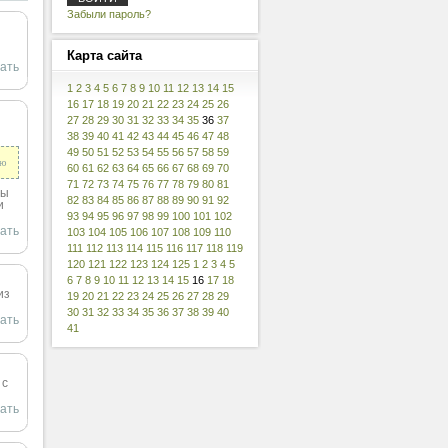
Забыли пароль?
Карта
сайта
ать
1
2
3
4
5
6
7
8
9
10
11
12
13
14
15
16
17
18
19
20
21
22
23
24
25
26
27
28
29
30
31
32
33
34
35
36
37
38
39
40
41
42
43
44
45
46
47
48
49
50
51
52
53
54
55
56
57
58
59
ию
60
61
62
63
64
65
66
67
68
69
70
71
72
73
74
75
76
77
78
79
80
81
вы
82
83
84
85
86
87
88
89
90
91
92
и
93
94
95
96
97
98
99
100
101
102
ать
103
104
105
106
107
108
109
110
111
112
113
114
115
116
117
118
119
120
121
122
123
124
125
1
2
3
4
5
6
7
8
9
10
11
12
13
14
15
16
17
18
из
19
20
21
22
23
24
25
26
27
28
29
30
31
32
33
34
35
36
37
38
39
40
ать
41
 с
ать