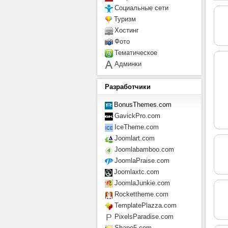
Социальные сети
Туризм
Хостинг
Фото
Тематическое
Админки
Разработчики
BonusThemes.com
GavickPro.com
IceTheme.com
Joomlart.com
Joomlabamboo.com
JoomlaPraise.com
Joomlaxtc.com
JoomlaJunkie.com
Rockettheme.com
TemplatePlazza.com
PixelsParadise.com
Shape5.com