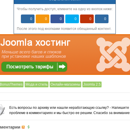
Чтобы получить доступ, кликните на одну из кнопок ниже:
0
0
0
0
0
0
После этого под кнопками появится обещанный контент.
BonusThemes
Мода и стиль
Онлайн-магазины
Joomla 2.5
Есть вопросы по архиву или нашли неработающую ссылку? - Напишите
проблеме в комментариях и мы быстро ее решим. Спасибо за внимание
ментарии