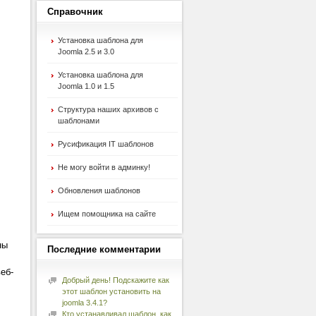
Справочник
Установка шаблона для
Joomla 2.5 и 3.0
Установка шаблона для
Joomla 1.0 и 1.5
Структура наших архивов с
шаблонами
Русификация IT шаблонов
Не могу войти в админку!
Обновления шаблонов
Ищем помощника на сайте
ны
Последние
комментарии
еб-
Добрый день! Подскажите как
этот шаблон установить на
joomla 3.4.1?
Кто устанавливал шаблон, как