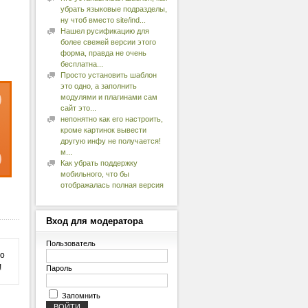
убрать языковые подразделы,
ну чтоб вместо site/ind...
Нашел русификацию для
более свежей версии этого
форма, правда не очень
бесплатна...
Просто установить шаблон
это одно, а заполнить
модулями и плагинами сам
сайт это...
непонятно как его настроить,
кроме картинок вывести
другую инфу не получается!
м...
Как убрать поддержку
мобильного, что бы
отображалась полная версия
Вход
для модератора
Пользователь
 о
!
Пароль
Запомнить