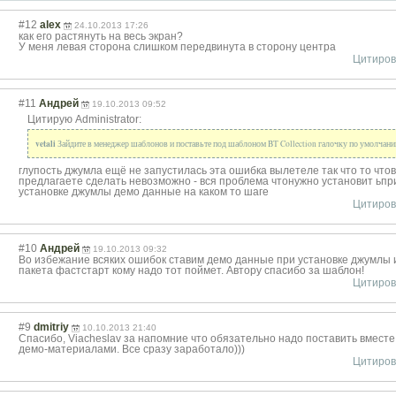
#12
alex
24.10.2013 17:26
как его растянуть на весь экран?
У меня левая сторона слишком передвинута в сторону центра
Цитиров
#11
Андрей
19.10.2013 09:52
Цитирую Administrator:
vetali
Зайдите в менеджер шаблонов и поставьте под шаблоном BT Collection галочку по умолчан
глупость джумла ещё не запустилась эта ошибка вылетеле так что то что
предлагаете сделать невозможно - вся проблема чтонужно установит ьпр
установке джумлы демо данные на каком то шаге
Цитиров
#10
Андрей
19.10.2013 09:32
Во избежание всяких ошибок ставим демо данные при установке джумлы 
пакета фастстарт кому надо тот поймет. Автору спасибо за шаблон!
Цитиров
#9
dmitriy
10.10.2013 21:40
Спасибо, Viacheslav за напомние что обязательно надо поставить вместе
демо-материалами. Все сразу заработало)))
Цитиров