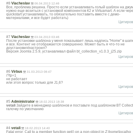
#8
Viacheslav
06.04.2013 12:46
Все, проблема решена. Просто если устанавливать голый шаблон на джум
нужно еще возиться с установкой компонентов К2 и Virtuamart. А если чер
quickstart устанавливать, то обязательно поставить вместе с демо-
материалами, и все будет работать)
Цитиров
#7
Viacheslav
03.04.2013 03:46
После установки шаблона у меня показывает лишь надпись "Home" в шап
и все. Контент не отображается совершенно. Может быть я что-то не
доустановил/настроил?
Версия Joomla 2.5.9, устанавливал файл bt_collection_v
1.0.3_j25.zip
Цитиров
#6
Virbus
31.03.2013 08:47
/?tp=1
не работает
или этоn вопрос только для J1,6?
Цитиров
#5
Administrator
18.02.2013 18:38
vetali
Зайдите в менеджер шаблонов и поставьте под шаблоном BT Collect
галочку по умолчанию
Цитиров
#4
vetali
18.02.2013 14:40
Fatal error: Call to a member function get() on a non-object in Z:\home\localho