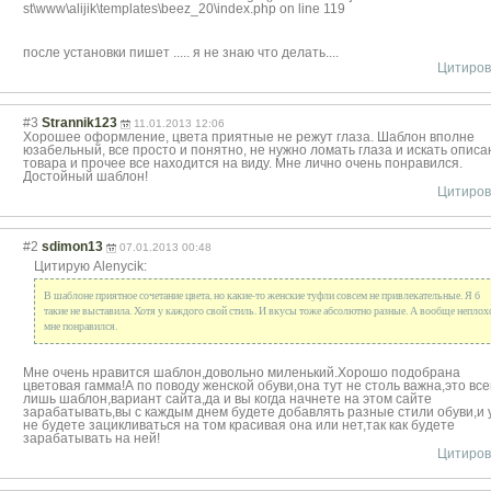
st\www\alijik\t
emplates\beez_2
0\index.php on line 119
после установки пишет ..... я не знаю что делать....
Цитиров
#3
Strannik123
11.01.2013 12:06
Хорошее оформление, цвета приятные не режут глаза. Шаблон вполне
юзабельный, все просто и понятно, не нужно ломать глаза и искать описа
товара и прочее все находится на виду. Мне лично очень понравился.
Достойный шаблон!
Цитиров
#2
sdimon13
07.01.2013 00:48
Цитирую Alenycik:
В шаблоне приятное сочетание цвета, но какие-то женские туфли совсем не привлекательные
. Я б
такие не выставила. Хотя у каждого свой стиль. И вкусы тоже абсолютно разные. А вообще неплох
мне понравился.
Мне очень нравится шаблон,довольно миленький.Хорошо подобрана
цветовая гамма!А по поводу женской обуви,она тут не столь важна,это все
лишь шаблон,вариант сайта,да и вы когда начнете на этом сайте
зарабатывать,вы с каждым днем будете добавлять разные стили обуви,и 
не будете зацикливаться на том красивая она или нет,так как будете
зарабатывать на ней!
Цитиров