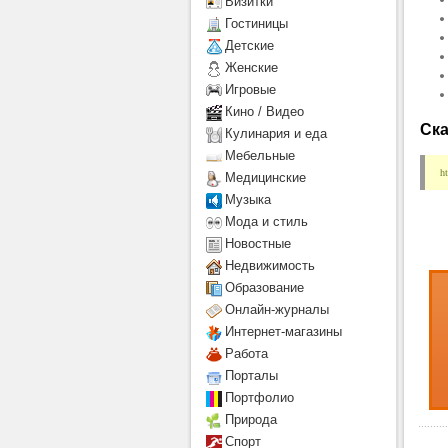
Визитки
Гостиницы
Детcкие
Женские
Игровые
Кино / Видео
Ска
Кулинария и еда
Мебельные
h
Медицинские
Музыка
Мода и стиль
Новостные
Недвижимость
Образование
Онлайн-журналы
Интернет-магазины
Работа
Порталы
Портфолио
Природа
Спорт