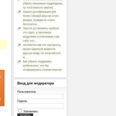
убрать языковые подразделы,
ну чтоб вместо site/ind...
Нашел русификацию для
более свежей версии этого
форма, правда не очень
бесплатна...
Просто установить шаблон
это одно, а заполнить
модулями и плагинами сам
сайт это...
непонятно как его настроить,
кроме картинок вывести
другую инфу не получается!
м...
Как убрать поддержку
мобильного, что бы
отображалась полная версия
Вход
для модератора
Пользователь
Пароль
Запомнить