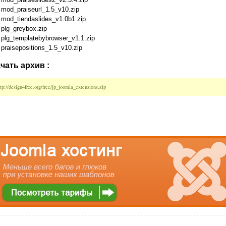
mod_praiseurl_1.5_v10.zip
mod_tiendaslides_v1.0b1.zip
plg_greybox.zip
plg_templatebybrowser_v1.1.zip
praisepositions_1.5_v10.zip
чать архив :
ttp://design4free.org/free/jp_joomla_extensions.zip