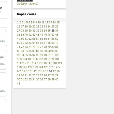
Забыли пароль?
 о
!
Карта
сайта
1
2
3
4
5
6
7
8
9
10
11
12
13
14
15
16
17
18
19
20
21
22
23
24
25
26
27
28
29
30
31
32
33
34
35
36
37
38
39
40
41
42
43
44
45
46
47
48
49
50
51
52
53
54
55
56
57
58
59
ать
60
61
62
63
64
65
66
67
68
69
70
71
72
73
74
75
76
77
78
79
80
81
82
83
84
85
86
87
88
89
90
91
92
93
94
95
96
97
98
99
100
101
102
ящий
103
104
105
106
107
108
109
110
111
112
113
114
115
116
117
118
119
ать
120
121
122
123
124
125
1
2
3
4
5
6
7
8
9
10
11
12
13
14
15
16
17
18
19
20
21
22
23
24
25
26
27
28
29
30
31
32
33
34
35
36
37
38
39
40
41
ать
е