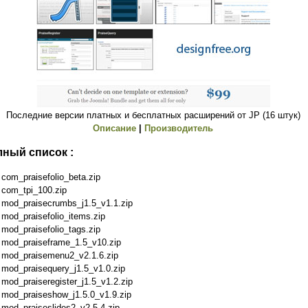
Последние версии платных и бесплатных расширений от JP (16 штук)
Описание
|
Производитель
ный список :
com_praisefolio_beta.zip
com_tpi_100.zip
mod_praisecrumbs_j1.5_v1.1.zip
mod_praisefolio_items.zip
mod_praisefolio_tags.zip
mod_praiseframe_1.5_v10.zip
mod_praisemenu2_v2.1.6.zip
mod_praisequery_j1.5_v1.0.zip
mod_praiseregister_j1.5_v1.2.zip
mod_praiseshow_j1.5.0_v1.9.zip
mod_praiseslides2_v2.5.4.zip