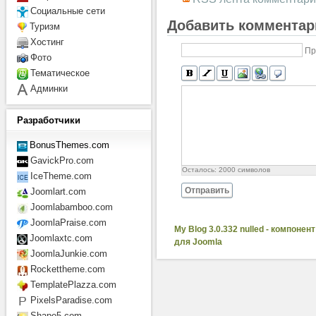
Социальные сети
Добавить комментар
Туризм
Хостинг
Пр
Фото
Тематическое
Админки
Разработчики
BonusThemes.com
GavickPro.com
Осталось:
2000
символов
IceTheme.com
Отправить
Joomlart.com
Joomlabamboo.com
JoomlaPraise.com
My Blog 3.0.332 nulled - компонент
Joomlaxtc.com
для Joomla
JoomlaJunkie.com
Rockettheme.com
TemplatePlazza.com
PixelsParadise.com
Shape5.com