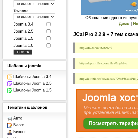
Тематика
Обновление одного из лучш
Демо
|
И
Joomla 3.4
Joomla 2.5
JCal Pro 2.2.9 + 7 тем скач
Joomla 1.5
Joomla 1.0
http://ifolder.ru/16785685
http://depositfiles.com/files/7sygbbvei
Шаблоны
joomla
Шаблоны Joomla 3.4
http://letitbit.net/download/729ad/JCalcPro_2
Шаблоны Joomla 2.5
Шаблоны Joomla 1.5
Тематики
шаблонов
Авто
Блоги
Бизнес