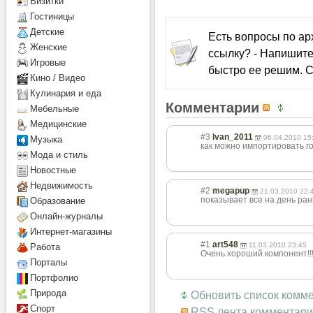
Визитки
Гостиницы
Детcкие
Есть вопросы по а
Женские
ссылку? - Напишите
Игровые
быстро ее решим. С
Кино / Видео
Кулинария и еда
Комментарии
Мебельные
Медицинские
#3
Ivan_2011
06.04.2010 15
Музыка
как можно импортировать г
Мода и стиль
Новостные
Недвижимость
#2
megapup
21.03.2010 22:
показывает все на день ран
Образование
Онлайн-журналы
Интернет-магазины
#1
art548
11.03.2010 23:45
Работа
Очень хороший компонент!!!
Порталы
Портфолио
Природа
Обновить список комм
Спорт
RSS лента комментари