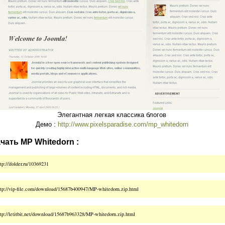
Элегантная легкая классика блогов
Демо :
http://www.pixelsparadise.com/mp_whitedorn
чать MP Whitedorn :
tp://ifolder.ru/10369231
ttp://vip-file.com/download/15687b400947/MP-whitedorn.zip.html
ttp://letitbit.net/download/15687b963328/MP-whitedorn.zip.html