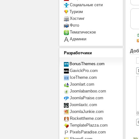
Социальные сети
Туризм
Хостинг
Фото
Тематическое
Админки
Доб
Разработчики
BonusThemes.com
GavickPro.com
IceTheme.com
Joomlart.com
Joomlabamboo.com
JoomlaPraise.com
Joomlaxtc.com
JoomlaJunkie.com
О
Rockettheme.com
TemplatePlazza.com
PixelsParadise.com
Shape5.com