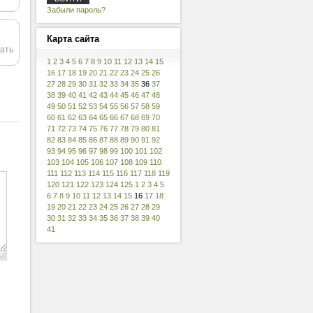
Забыли пароль?
Карта
сайта
ать
1
2
3
4
5
6
7
8
9
10
11
12
13
14
15
16
17
18
19
20
21
22
23
24
25
26
27
28
29
30
31
32
33
34
35
36
37
38
39
40
41
42
43
44
45
46
47
48
49
50
51
52
53
54
55
56
57
58
59
60
61
62
63
64
65
66
67
68
69
70
71
72
73
74
75
76
77
78
79
80
81
82
83
84
85
86
87
88
89
90
91
92
93
94
95
96
97
98
99
100
101
102
103
104
105
106
107
108
109
110
111
112
113
114
115
116
117
118
119
120
121
122
123
124
125
1
2
3
4
5
6
7
8
9
10
11
12
13
14
15
16
17
18
19
20
21
22
23
24
25
26
27
28
29
30
31
32
33
34
35
36
37
38
39
40
41