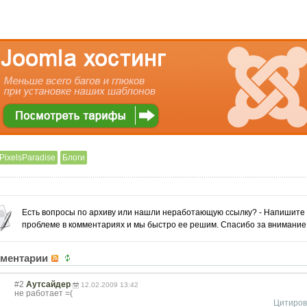
PixelsParadise
Блоги
Есть вопросы по архиву или нашли неработающую ссылку? - Напишите
проблеме в комментариях и мы быстро ее решим. Спасибо за внимание
ментарии
#2
Аутсайдер
12.02.2009 13:42
не работает =(
Цитиров