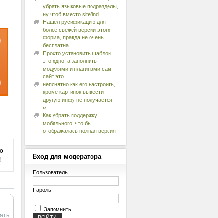
убрать языковые подразделы,
ну чтоб вместо site/ind...
Нашел русификацию для
более свежей версии этого
форма, правда не очень
бесплатна...
Просто установить шаблон
это одно, а заполнить
модулями и плагинами сам
сайт это...
непонятно как его настроить,
кроме картинок вывести
другую инфу не получается!
м...
Как убрать поддержку
мобильного, что бы
отображалась полная версия
 о
Вход
для модератора
!
Пользователь
Пароль
Запомнить
ать