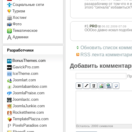
разарабочику от том что я 
Социальные сети
этого "сигнала" избавиться?
Туризм
Хостинг
Фото
#1
PRO
06.02.2009 07:09
ОООоо давно искал подоб
Тематическое
Админки
Обновить список комм
Разработчики
RSS лента комментари
BonusThemes.com
Добавить комментар
GavickPro.com
IceTheme.com
Пр
Joomlart.com
Joomlabamboo.com
JoomlaPraise.com
Joomlaxtc.com
JoomlaJunkie.com
Rockettheme.com
TemplatePlazza.com
PixelsParadise.com
Осталось:
2000
символов
Shape5.com