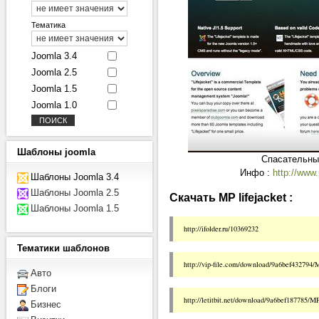
Тематика
Joomla 3.4
Joomla 2.5
Joomla 1.5
Joomla 1.0
Шаблоны
joomla
Спасательны
Инфо :
http://www
Шаблоны Joomla 3.4
Шаблоны Joomla 2.5
Скачать MP lifejacket :
Шаблоны Joomla 1.5
http://ifolder.ru/10369232
Тематики
шаблонов
http://vip-file.com/download/9a6bef432794/MP
Авто
Блоги
http://letitbit.net/download/9a6bef187785/MP-
Бизнес