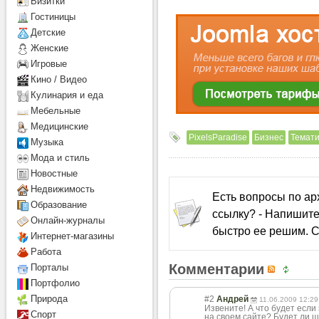
Визитки
Гостиницы
Детcкие
Женские
Игровые
Кино / Видео
Кулинария и еда
Мебельные
Медицинские
PixelsParadise
Бизнес
Темати
Музыка
Мода и стиль
Новостные
Недвижимость
Есть вопросы по а
Образование
ссылку? - Напишите
Онлайн-журналы
быстро ее решим. С
Интернет-магазины
Работа
Комментарии
Порталы
Портфолио
Природа
#2
Андрей
11.06.2009 12:29
Извените! А что будет если
Спорт
на своем сайте? Будет ли 