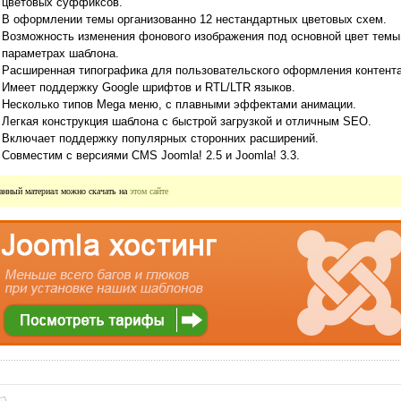
цветовых суффиксов.
В оформлении темы организованно 12 нестандартных цветовых схем.
Возможность изменения фонового изображения под основной цвет темы
параметрах шаблона.
Расширенная типографика для пользовательского оформления контента
Имеет поддержку Google шрифтов и RTL/LTR языков.
Несколько типов Mega меню, с плавными эффектами анимации.
Легкая конструкция шаблона с быстрой загрузкой и отличным SEO.
Включает поддержку популярных сторонних расширений.
Совместим с версиями CMS Joomla! 2.5 и Joomla! 3.3.
анный материал можно скачать на 
этом сайте