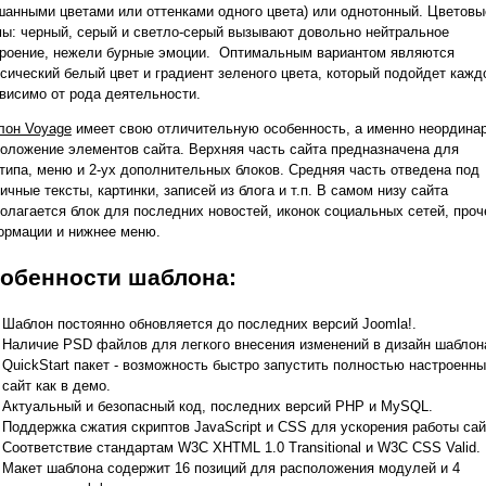
анными цветами или оттенками одного цвета) или однотонный. Цветовы
ы: черный, серый и светло-серый вызывают довольно нейтральное
роение, нежели бурные эмоции. Оптимальным вариантом являются
сический белый цвет и градиент зеленого цвета, который подойдет каж
висимо от рода деятельности.
лон Voyage
имеет свою отличительную особенность, а именно неордина
оложение элементов сайта. Верхняя часть сайта предназначена для
типа, меню и 2-ух дополнительных блоков. Средняя часть отведена под
ичные тексты, картинки, записей из блога и т.п. В самом низу сайта
олагается блок для последних новостей, иконок социальных сетей, проч
ормации и нижнее меню.
обенности шаблона:
Шаблон постоянно обновляется до последних версий Joomla!.
Наличие PSD файлов для легкого внесения изменений в дизайн шаблон
QuickStart пакет - возможность быстро запустить полностью настроенн
сайт как в демо.
Актуальный и безопасный код, последних версий PHP и MySQL.
Поддержка сжатия скриптов JavaScript и CSS для ускорения работы сай
Соответствие стандартам W3C XHTML 1.0 Transitional и W3C CSS Valid.
Макет шаблона содержит 16 позиций для расположения модулей и 4