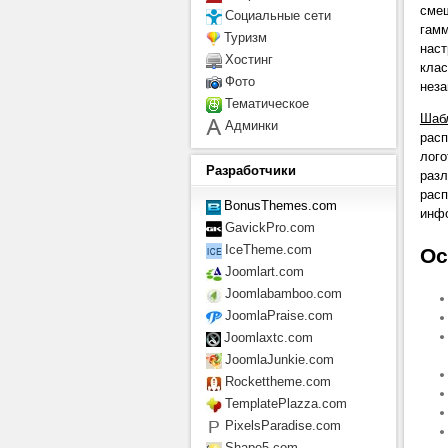
смеш
Социальные сети
гамм
Туризм
наст
Хостинг
клас
Фото
неза
Тематическое
Шаб
Админки
расп
лого
Разработчики
разл
расп
BonusThemes.com
инф
GavickPro.com
IceTheme.com
Ос
Joomlart.com
Joomlabamboo.com
JoomlaPraise.com
Joomlaxtc.com
JoomlaJunkie.com
Rockettheme.com
TemplatePlazza.com
PixelsParadise.com
Shape5.com