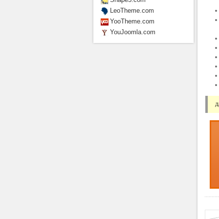
LeoTheme.com
YooTheme.com
YouJoomla.com
Д