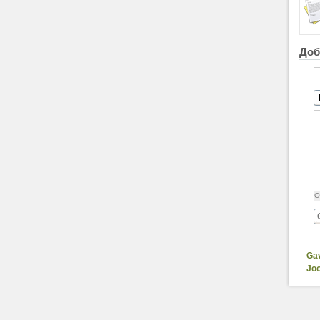
Доб
О
Ga
Jo