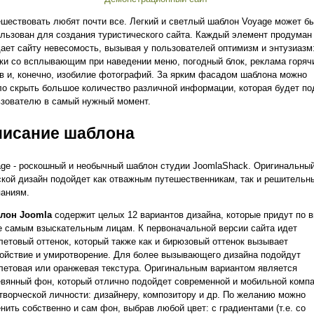
шествовать любят почти все. Легкий и светлый шаблон Voyage может б
льзован для создания туристического сайта. Каждый элемент продуман
ает сайту невесомость, вызывая у пользователей оптимизм и энтузиазм
ки со всплывающим при наведении меню, погодный блок, реклама горяч
в и, конечно, изобилие фотографий. За ярким фасадом шаблона можно
о скрыть большое количество различной информации, которая будет по
зователю в самый нужный момент.
исание шаблона
ge - роскошный и необычный шаблон студии JoomlaShack. Оригинальны
кой дизайн подойдет как отважным путешественникам, так и решительн
аниям.
лон Joomla
содержит целых 12 вариантов дизайна, которые придут по в
 самым взыскательным лицам. К первоначальной версии сайта идет
етовый оттенок, который также как и бирюзовый оттенок вызывает
ойствие и умиротворение. Для более вызывающего дизайна подойдут
етовая или оранжевая текстура. Оригинальным вариантом является
вянный фон, который отлично подойдет современной и мобильной комп
творческой личности: дизайнеру, композитору и др. По желанию можно
нить собственно и сам фон, выбрав любой цвет: с градиентами (т.е. со