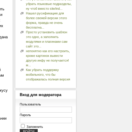
убрать языковые подразделы,
ну чтоб вместо site/ind...
ыть
Нашел русификацию для
 и
более свежей версии этого
:
форма, правда не очень
их
бесплатна...
Просто установить шаблон
дана
это одно, а заполнить
модулями и плагинами сам
сайт это...
непонятно как его настроить,
кроме картинок вывести
другую инфу не получается!
м...
й
Как убрать поддержку
мобильного, что бы
ым
отображалась полная версия
кусу
Вход
для модератора
Пользователь
Пароль
ании
Запомнить