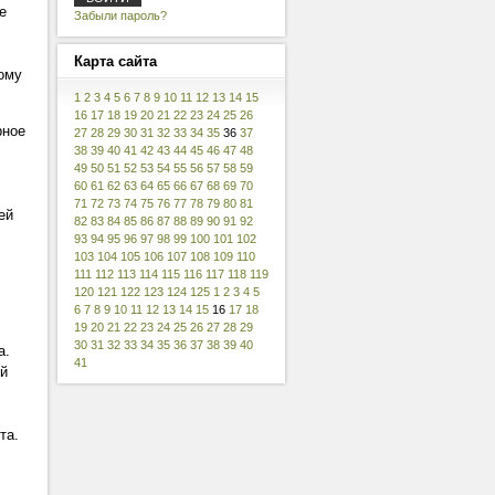
е
Забыли пароль?
Карта
сайта
дому
1
2
3
4
5
6
7
8
9
10
11
12
13
14
15
16
17
18
19
20
21
22
23
24
25
26
рное
27
28
29
30
31
32
33
34
35
36
37
38
39
40
41
42
43
44
45
46
47
48
49
50
51
52
53
54
55
56
57
58
59
60
61
62
63
64
65
66
67
68
69
70
71
72
73
74
75
76
77
78
79
80
81
ей
82
83
84
85
86
87
88
89
90
91
92
93
94
95
96
97
98
99
100
101
102
103
104
105
106
107
108
109
110
111
112
113
114
115
116
117
118
119
120
121
122
123
124
125
1
2
3
4
5
6
7
8
9
10
11
12
13
14
15
16
17
18
19
20
21
22
23
24
25
26
27
28
29
30
31
32
33
34
35
36
37
38
39
40
а.
41
ый
та.