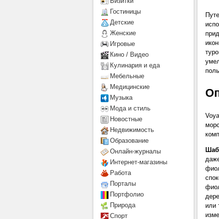
Визитки
Гостиницы
Путе
Детcкие
испо
Женские
прид
икон
Игровые
туро
Кино / Видео
умел
Кулинария и еда
поль
Мебельные
Медицинские
Оп
Музыка
Мода и стиль
Voya
Новостные
морс
Недвижимость
комп
Образование
Шаб
Онлайн-журналы
даже
Интернет-магазины
фиол
Работа
спок
Порталы
фиол
Портфолио
дере
Природа
или 
изме
Спорт