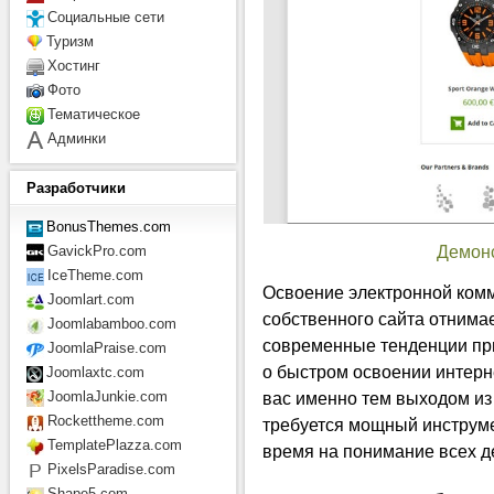
Социальные сети
Туризм
Хостинг
Фото
Тематическое
Админки
Разработчики
BonusThemes.com
Демон
GavickPro.com
IceTheme.com
Освоение электронной комм
Joomlart.com
собственного сайта отнима
Joomlabamboo.com
современные тенденции при
JoomlaPraise.com
о быстром освоении интерне
Joomlaxtc.com
вас именно тем выходом из
JoomlaJunkie.com
Rockettheme.com
требуется мощный инструме
TemplatePlazza.com
время на понимание всех д
PixelsParadise.com
Shape5.com