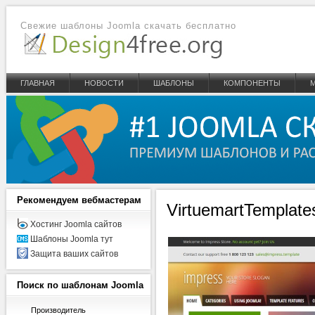
Свежие шаблоны Joomla скачать бесплатно
ГЛАВНАЯ
НОВОСТИ
ШАБЛОНЫ
КОМПОНЕНТЫ
Рекомендуем
вебмастерам
VirtuemartTemplate
Хостинг Joomla сайтов
Шаблоны Joomla тут
Защита ваших сайтов
Поиск
по шаблонам Joomla
Производитель