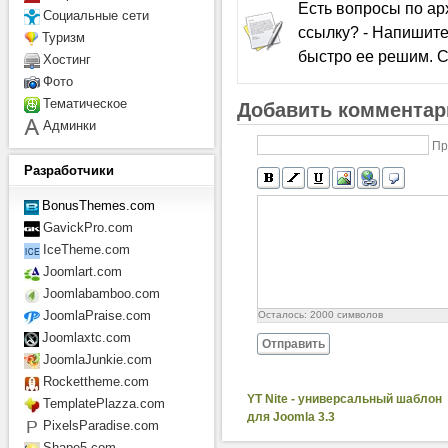
Есть вопросы по а
Социальные сети
ссылку? - Напишите
Туризм
быстро ее решим. С
Хостинг
Фото
Тематическое
Добавить комментар
Админки
Пр
Разработчики
BonusThemes.com
GavickPro.com
IceTheme.com
Joomlart.com
Joomlabamboo.com
JoomlaPraise.com
Осталось:
2000
символов
Joomlaxtc.com
Отправить
JoomlaJunkie.com
Rockettheme.com
YT Nite - универсальный шаблон
TemplatePlazza.com
для Joomla 3.3
PixelsParadise.com
Shape5.com