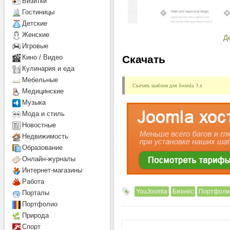
Визитки
Гостиницы
Детcкие
Женские
Д
Игровые
Скачать
Кино / Видео
Кулинария и еда
Мебельные
Скачать шаблон для Joomla 3.x
Медицинские
Музыка
Мода и стиль
Новостные
Недвижимость
Образование
Онлайн-журналы
Интернет-магазины
Работа
YouJoomla
Бизнес
Портфоли
Порталы
Портфолио
Природа
Спорт