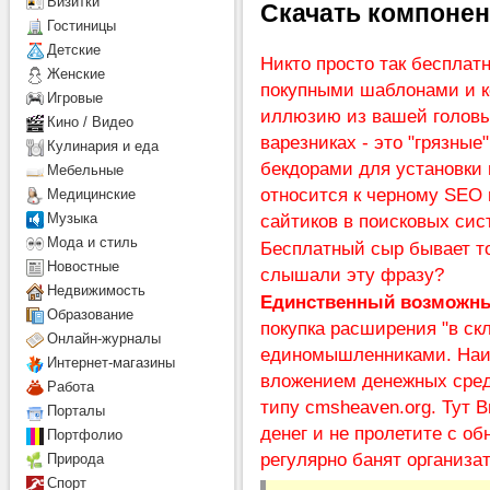
Визитки
Скачать компон
Гостиницы
Детcкие
Никто просто так бесплат
Женские
покупными шаблонами и к
Игровые
иллюзию из вашей головы!
Кино / Видео
варезниках - это "грязны
Кулинария и еда
бекдорами для установки 
Мебельные
относится к черному SEO 
Медицинские
Музыка
сайтиков в поисковых сис
Мода и стиль
Бесплатный сыр бывает то
Новостные
слышали эту фразу?
Недвижимость
Единственный возможны
Образование
покупка расширения "в ск
Онлайн-журналы
единомышленниками. Наи
Интернет-магазины
вложением денежных сред
Работа
типу
cmsheaven.org
. Тут 
Порталы
денег и не пролетите с об
Портфолио
регулярно банят организат
Природа
Спорт