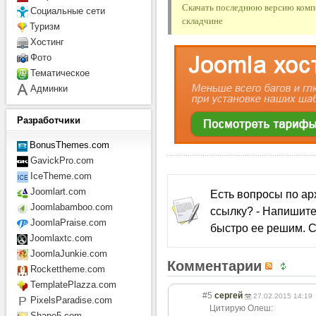
Скачать последнюю версию компо
Социальные сети
складчине
Туризм
Хостинг
Фото
Тематическое
Админки
Разработчики
BonusThemes.com
GavickPro.com
IceTheme.com
Joomlart.com
Есть вопросы по а
Joomlabamboo.com
ссылку? - Напишите
JoomlaPraise.com
быстро ее решим. С
Joomlaxtc.com
JoomlaJunkie.com
Комментарии
Rockettheme.com
TemplatePlazza.com
#5
сергей
27.02.2015 14:19
PixelsParadise.com
Цитирую Олеш:
Shape5.com