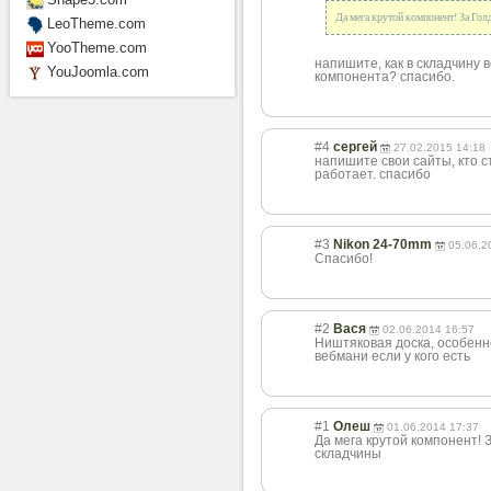
Да мега крутой компонент! За Гол
LeoTheme.com
YooTheme.com
напишите, как в складчину в
YouJoomla.com
компонента? спасибо.
#4
сергей
27.02.2015 14:18
напишите свои сайты, кто с
работает. спасибо
#3
Nikon 24-70mm
05.06.2
Спасибо!
#2
Вася
02.06.2014 16:57
Ништяковая доска, особенно
вебмани если у кого есть
#1
Олеш
01.06.2014 17:37
Да мега крутой компонент! 
складчины