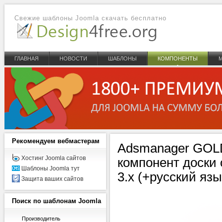
Свежие шаблоны Joomla скачать бесплатно
ГЛАВНАЯ
НОВОСТИ
ШАБЛОНЫ
КОМПОНЕНТЫ
Рекомендуем
вебмастерам
Adsmanager GOLD
Хостинг Joomla сайтов
компонент доски
Шаблоны Joomla тут
3.x (+русский язы
Защита ваших сайтов
Поиск
по шаблонам Joomla
Производитель