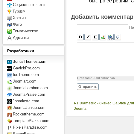
быстро ее решим. С
Социальные сети
Туризм
Добавить комментар
Хостинг
Фото
Пр
Тематическое
Админки
Разработчики
BonusThemes.com
GavickPro.com
IceTheme.com
Осталось:
2000
символов
Joomlart.com
Отправить
Joomlabamboo.com
JoomlaPraise.com
Joomlaxtc.com
RT Diametric - бизнес шаблон дл
JoomlaJunkie.com
Joomla
Rockettheme.com
TemplatePlazza.com
PixelsParadise.com
Shape5.com