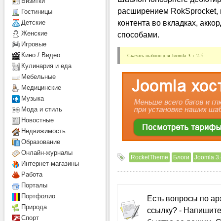
Визитки
расширением RokSprocket, 
Гостиницы
контента во вкладках, акк
Детcкие
Женские
способами.
Игровые
Кино / Видео
Скачать шаблон для Joomla 3 + 2.5
Кулинария и еда
Мебельные
Медицинские
Музыка
Мода и стиль
Новостные
Недвижимость
Образование
Онлайн-журналы
RocketTheme
Блоги
Joomla 3.
Интернет-магазины
Работа
Порталы
Портфолио
Есть вопросы по а
Природа
ссылку? - Напишите
Спорт