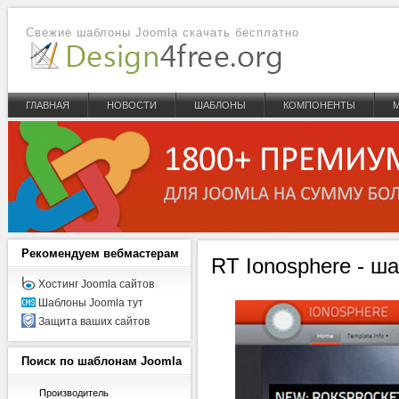
Свежие шаблоны Joomla скачать бесплатно
ГЛАВНАЯ
НОВОСТИ
ШАБЛОНЫ
КОМПОНЕНТЫ
Рекомендуем
вебмастерам
RT Ionosphere - ш
Хостинг Joomla сайтов
Шаблоны Joomla тут
Защита ваших сайтов
Поиск
по шаблонам Joomla
Производитель