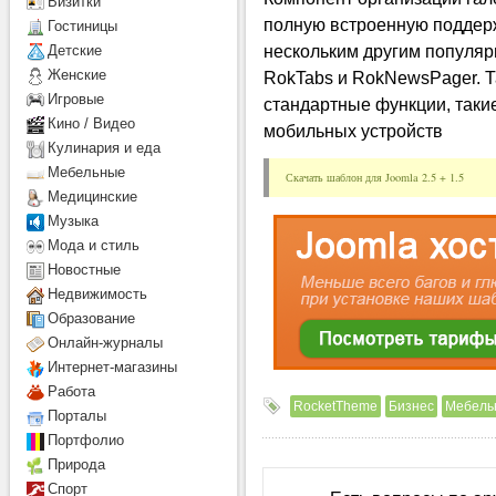
Визитки
полную встроенную поддерж
Гостиницы
нескольким другим популя
Детcкие
Женские
RokTabs и RokNewsPager. 
Игровые
стандартные функции, таки
Кино / Видео
мобильных устройств
Кулинария и еда
Мебельные
Скачать шаблон для Joomla 2.5 + 1.5
Медицинские
Музыка
Мода и стиль
Новостные
Недвижимость
Образование
Онлайн-журналы
Интернет-магазины
Работа
RocketTheme
Бизнес
Мебель
Порталы
Портфолио
Природа
Спорт