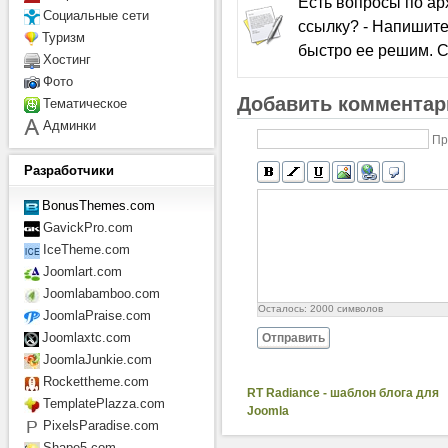
Есть вопросы по а
Социальные сети
ссылку? - Напишите
Туризм
быстро ее решим. С
Хостинг
Фото
Добавить комментар
Тематическое
Админки
Пр
Разработчики
BonusThemes.com
GavickPro.com
IceTheme.com
Joomlart.com
Joomlabamboo.com
Осталось:
2000
символов
JoomlaPraise.com
Joomlaxtc.com
Отправить
JoomlaJunkie.com
Rockettheme.com
RT Radiance - шаблон блога для
TemplatePlazza.com
Joomla
PixelsParadise.com
Shape5.com