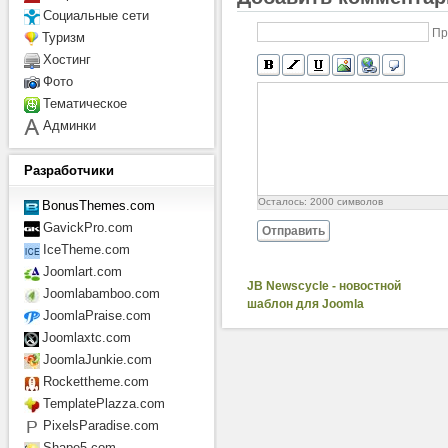
Социальные сети
Пр
Туризм
Хостинг
Фото
Тематическое
Админки
Разработчики
Осталось:
2000
символов
BonusThemes.com
GavickPro.com
Отправить
IceTheme.com
Joomlart.com
JB Newscycle - новостной
Joomlabamboo.com
шаблон для Joomla
JoomlaPraise.com
Joomlaxtc.com
JoomlaJunkie.com
Rockettheme.com
TemplatePlazza.com
PixelsParadise.com
Shape5.com