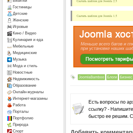
Визитки
Скачать шаблон для Joomla 2.5
Гостиницы
Детcкие
Скачать шаблон для Joomla 1.5
Женские
Игровые
Кино / Видео
Кулинария и еда
Мебельные
Медицинские
Музыка
Мода и стиль
Новостные
JoomlaBamboo
Блоги
Бизнес
Недвижимость
Образование
Онлайн-журналы
Интернет-магазины
Есть вопросы по а
Работа
ссылку? - Напишите
Порталы
быстро ее решим. С
Портфолио
Природа
Добавить комментар
Спорт