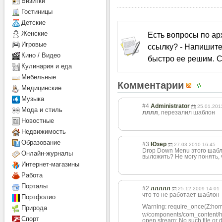
Визитки
Гостиницы
Детcкие
Женские
Есть вопросы по а
Игровые
ссылку? - Напишите
Кино / Видео
быстро ее решим. С
Кулинария и еда
Мебельные
Комментарии
Медицинские
Музыка
#4
Administrator
25.01.201
Мода и стиль
лллл
, перезалил шаблон
Новостные
Недвижимость
Образование
#3
Юзер
27.03.2010 16:45
Drop Down Menu этого шаб
Онлайн-журналы
выложить? Не могу понять, 
Интернет-магазины
Работа
Порталы
#2
ллллл
25.12.2009 14:01
что то не работает шаблон
Портфолио
Warning: require_once(Z:
hom
Природа
w/components/com_content/help
Спорт
open stream: No such file or 