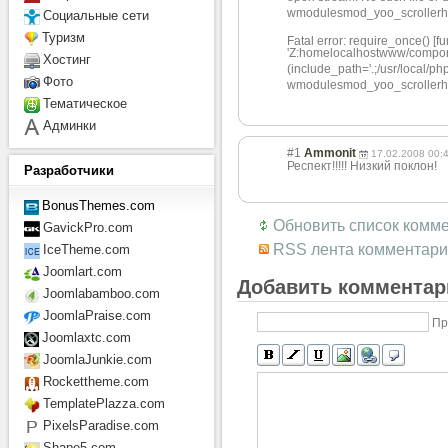
wmodulesmod_yoo_scrollerh
Социальные сети
Туризм
Fatal error: require_once() [f
'Z:homelocalhost
ww
w/compon
Хостинг
(include_path='.;/usr/local/p
Фото
wmodulesmod_yoo_scrollerh
Тематическое
Админки
#1
Ammonit
17.02.2008 00:
Респект!!!!! Низкий поклон!
Разработчики
BonusThemes.com
Обновить список комм
GavickPro.com
RSS лента комментари
IceTheme.com
Joomlart.com
Добавить комментар
Joomlabamboo.com
JoomlaPraise.com
Пр
Joomlaxtc.com
JoomlaJunkie.com
Rockettheme.com
TemplatePlazza.com
PixelsParadise.com
Shape5.com