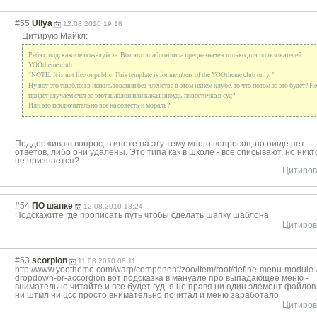
#55
Uliya
12.08.2010 19:18
Цитирую Майкл:
Ребят, подскажите пожалуйста. Вот этот шаблон типа предназначен только для пользователей
YOOtheme club....
"NOTE: It is not free or public. This template is for members of the YOOtheme club only. "
Ну вот это тшаблон в использовании без членства в этом ихнем клубе, то что потом за это будет? Не
придет случаем счет за этот шаблон или какая нибудь повесточка в суд?
Или это исключительно все на совесть и мораль?
Поддерживаю вопрос, в инете на эту тему много вопросов, но нигде нет
ответов, либо они удалены. Это типа как в школе - все списывают, но никт
не признается?
Цитиров
#54
ПО шапке
12.08.2010 18:24
Подскажите где прописать путь чтобы сделать шапку шаблона
Цитиров
#53
scorpion
11.08.2010 08:11
http://www.yootheme.com/warp/component/zoo/item/root/define-menu-module-
dropdown-or-accordion вот подсказка в мануале про выпадающее меню -
внимательно читайте и все будет гуд. я не правя ни один элемент файлов 
ни штмл ни цсс просто внимательно почитал и меню заработало
Цитиров