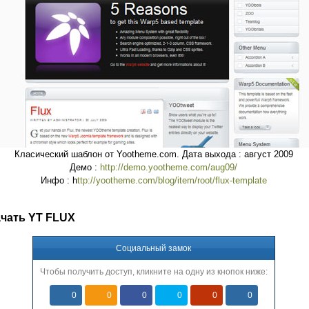
Класический шаблон от Yootheme.com. Дата выхода : август 2009
Демо :
http://demo.yootheme.com/aug09/
Инфо : h
ttp://yootheme.com/blog/item/root/flux-template
чать YT FLUX
Социальный замок
Чтобы получить доступ, кликните на одну из кнопок ниже:
0
0
0
0
0
0