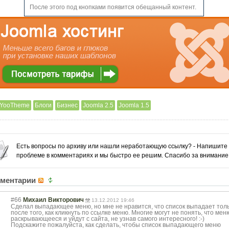
После этого под кнопками появится обещанный контент.
YooTheme
Блоги
Бизнес
Joomla 2.5
Joomla 1.5
Есть вопросы по архиву или нашли неработающую ссылку? - Напишите
проблеме в комментариях и мы быстро ее решим. Спасибо за внимание
ментарии
#66
Михаил Викторович
13.12.2012 19:46
Сделал выпадающее меню, но мне не нравится, что список выпадает тол
после того, как кликнуть по ссылке меню. Многие могут не понять, что мен
раскрывающееся и уйдут с сайта, не узнав самого интересного! :-)
Подскажите пожалуйста, как сделать, чтобы список выпадающего меню