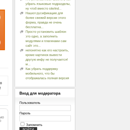
убрать языковые подразделы,
ну чтоб вместо site/ind...
Нашел русификацию для
более свежей версии этого
форма, правда не очень
бесплатна...
Просто установить шаблон
это одно, а заполнить
модулями и плагинами сам
сайт это...
непонятно как его настроить,
кроме картинок вывести
другую инфу не получается!
м...
Как убрать поддержку
мобильного, что бы
отображалась полная версия
 о
!
Вход
для модератора
Пользователь
Пароль
ько
ю
Запомнить