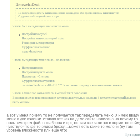
Цитирую InvDeath:
Не получается сделать выпадающее меню как на демо. Оно просто списком вываливается(
С другими шабами yoo было все норм
Чтобы был выпадающий вниз список меню
Настройки модулей
Настройка меню с позицией menu
Расширенные параметры
Суффикс класса меню
menu-dropdown
Чтобы выпадающее меню было 3 колонками
Настроики меню
Настройки пункта меню
Параметры - Система
Суффикс класса страницы
columns-3 columnwidth-170 ***Естественно ширину и колонки можно менять
Чтобы в меню под названием был мелкий текст пояснения
В названии меню пишем название, затем разделительные символы || затем текст который должен
быть мелким
а вот у меня почему то не получается так переделать меню, я имею ввиду
меню в две колонки. ставлю все как на демо сайте написано но почему то
ноль. смотрел файлы шаблона и цсс, но там все кажется в норме. не пойму
чувствую что где то рядом брожу.....может есть какие то мелочи (ну там
уровень вложености или еще что)
Цитиров