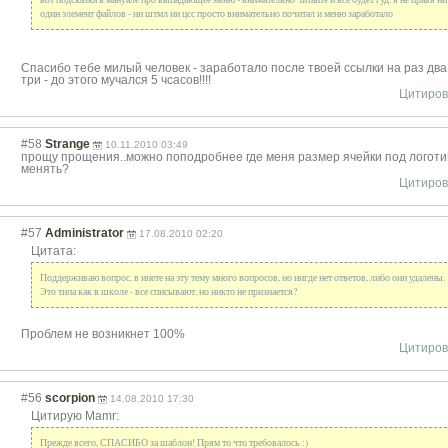
один элемент файлов - ни штмл ни цсс просто внимательно почитал и меню заработало
Спасибо тебе милый человек - заработало после твоей ссылки на раз два
три - до этого мучался 5 чсасов!!!!
Цитиров
#58
Strange
10.11.2010 03:49
прощу прощения..можно поподробнее где меня размер ячейки под логоти
менять?
Цитиров
#57
Administrator
17.08.2010 02:20
Цитата:
Поддерживаю вопрос, в инете на эту тему много вопросов, но нигде нет ответов, либо они удалены.
Это типа как в школе - все списывают, но никто не признается?
Проблем не возникнет 100%
Цитиров
#56
scorpion
14.08.2010 17:30
Цитирую Mamr:
Прежде всего, СПАСИБО за шаблон! Прям то что требовалось :)