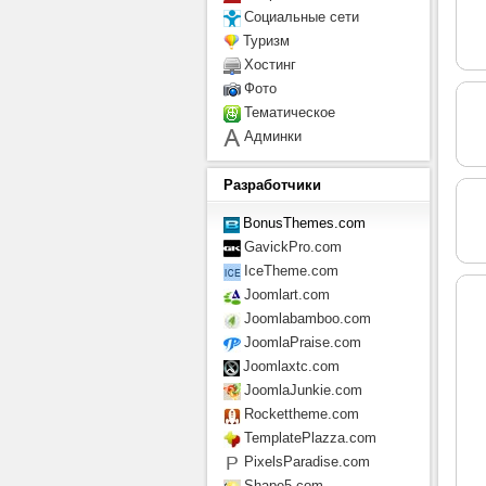
Социальные сети
Туризм
Хостинг
Фото
Тематическое
Админки
Разработчики
BonusThemes.com
GavickPro.com
IceTheme.com
Joomlart.com
Joomlabamboo.com
JoomlaPraise.com
Joomlaxtc.com
JoomlaJunkie.com
Rockettheme.com
TemplatePlazza.com
PixelsParadise.com
Shape5.com