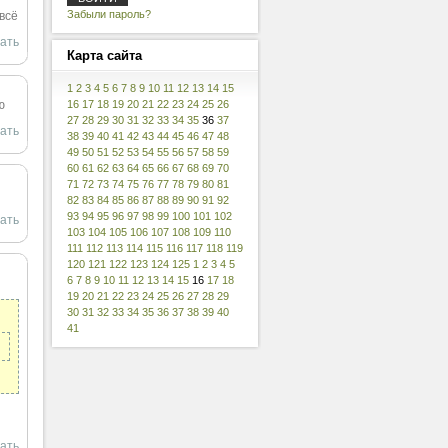
Забыли пароль?
 всё
ать
Карта
сайта
1
2
3
4
5
6
7
8
9
10
11
12
13
14
15
ю
16
17
18
19
20
21
22
23
24
25
26
27
28
29
30
31
32
33
34
35
36
37
ать
38
39
40
41
42
43
44
45
46
47
48
49
50
51
52
53
54
55
56
57
58
59
60
61
62
63
64
65
66
67
68
69
70
71
72
73
74
75
76
77
78
79
80
81
82
83
84
85
86
87
88
89
90
91
92
93
94
95
96
97
98
99
100
101
102
ать
103
104
105
106
107
108
109
110
111
112
113
114
115
116
117
118
119
120
121
122
123
124
125
1
2
3
4
5
6
7
8
9
10
11
12
13
14
15
16
17
18
19
20
21
22
23
24
25
26
27
28
29
30
31
32
33
34
35
36
37
38
39
40
41
ать