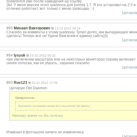
появлялся уже после наведения на ссылку
ЗЫ: У меня версия этого шаблона для joomla 1.7. Я его установил на 2.5 и
отлично работает, вот только с меню загвоздка. :-)
Цитиров
#65
Михаил Викторович
13.12.2012 18:19
Спасибо за комменты к этому шаблону. Тупил долго, как выпадающее мен
сделать! Теперь всё ок! Удачи Вам всем и админу сайта))))
Цитиров
#64
lysyuk
23.02.2012 00:32
при увеличении масштаба или на некоторых мониторах справа вылизает
синяя полоска, как ее убрать...зарание спасибо
Цитиров
#63
Rus123
31.01.2012 17:58
Цитирую Old Daemon:
Цитирую kotan:
Подскажите, как изменить размер места под логотип? Где править?
Навскидку, править yoo_flux_layout
.png
Изменил в фотошопе ничего не изменились
Цитиров