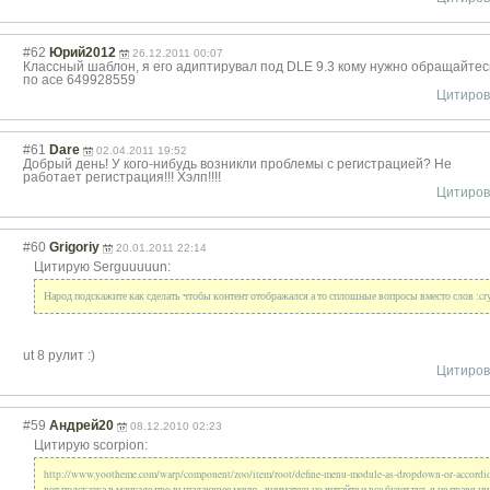
#62
Юрий2012
26.12.2011 00:07
Классный шаблон, я его адиптирувал под DLE 9.3 кому нужно обращайтес
по асе 649928559
Цитиров
#61
Dare
02.04.2011 19:52
Добрый день! У кого-нибудь возникли проблемы с регистрацией? Не
работает регистрация!!! Хэлп!!!!
Цитиров
#60
Grigoriy
20.01.2011 22:14
Цитирую Serguuuuun:
Народ подскажите как сделать чтобы контент отображался а то сплошные вопросы вместо слов :cr
ut 8 рулит :)
Цитиров
#59
Андрей20
08.12.2010 02:23
Цитирую scorpion:
http://www.yootheme.com/warp/component/zoo/item/root/define-menu-module-as-dropdown-or-accordi
вот подсказка в мануале про выпадающее меню - внимательно читайте и все будет гуд. я не правя ни