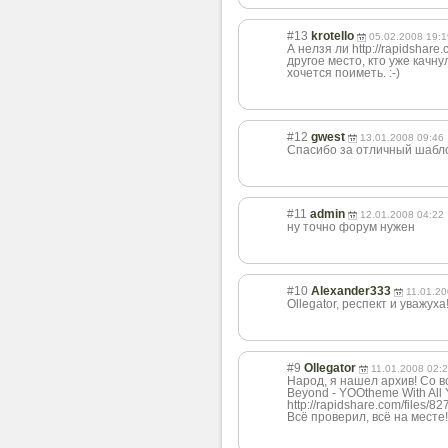
#13
krotello
05.02.2008 19:1
А нелзя ли http://rapidshar
другое место, кто уже качнул
хочется поиметь. :-)
#12
gwest
13.01.2008 09:46
Спасибо за отличный шаблон!
#11
admin
12.01.2008 04:22
ну точно форум нужен
#10
Alexander333
11.01.20
Ollegator, респект и уважуха!
#9
Ollegator
11.01.2008 02:
Народ, я нашел архив! Со 
Beyond - YOOtheme With All 
http://rapidshare.com/files/
Всё проверил, всё на месте!