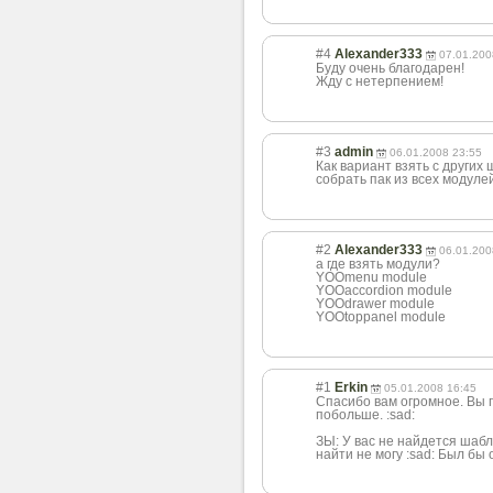
#4
Alexander333
07.01.200
Буду очень благодарен!
Жду с нетерпением!
#3
admin
06.01.2008 23:55
Как вариант взять с других 
собрать пак из всех модуле
#2
Alexander333
06.01.200
а где взять модули?
YOOmenu module
YOOaccordion module
YOOdrawer module
YOOtoppanel module
#1
Erkin
05.01.2008 16:45
Спасибо вам огромное. Вы 
побольше. :sad:
ЗЫ: У вас не найдется шабло
найти не могу :sad: Был бы 