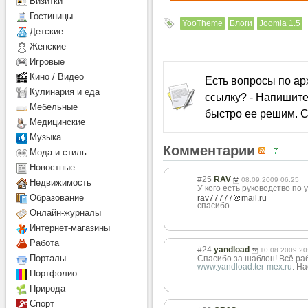
Визитки
Гостиницы
YooTheme
Блоги
Joomla 1.5
Детcкие
Женские
Игровые
Кино / Видео
Есть вопросы по а
Кулинария и еда
ссылку? - Напишите
Мебельные
быстро ее решим. С
Медицинские
Музыка
Комментарии
Мода и стиль
Новостные
#25
RAV
08.09.2009 06:25
Недвижимость
У кого есть руководство по 
Образование
rav77777
mail.ru
спасибо...
Онлайн-журналы
Интернет-магазины
Работа
#24
yandload
10.08.2009 20
Порталы
Спасибо за шаблон! Всё ра
www.yandload.ter-mex.ru
. На
Портфолио
Природа
Спорт