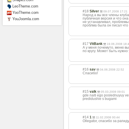
LeoTheme.com
#18
Silver
09.07.2008 17:21
YooTheme.com
Народ а вы все члены клуба
публичная версия и что она
YouJoomla.com
не устанавливал, проблемы с
проблма была он писал что 
#17
VitBank
19.06.2008 18:
А у меня почемуто, меню в
по кругу. Может быть нужно 
#16
sav
04.06.2008 22:52
Спасибо!
#15
valk
05.03.2008 09:01
gde naiti ego poslednuyuy ver
predidushie s bugami
#14
1
11.02.2008 00:44
Ollegator, спасибо за рапиду