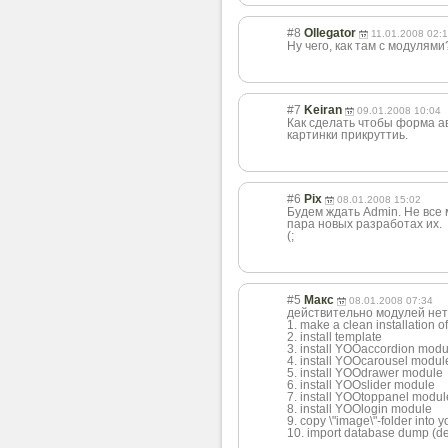
#8
Ollegator
11.01.2008 02:
Ну чего, как там с модулями
#7
Keiran
09.01.2008 10:04
Как сделать чтобы форма а
картинки прикруттиь.
#6
Pix
08.01.2008 15:02
Будем ждать Admin. Не все 
пара новых разработах их.
(;
#5
Макс
08.01.2008 07:34
действительно модулей нет
1. make a clean installation 
2. install template
3. install YOOaccordion modu
4. install YOOcarousel modul
5. install YOOdrawer module
6. install YOOslider module
7. install YOOtoppanel modul
8. install YOOlogin module
9. copy \"image\"-folder into y
10. import database dump (de