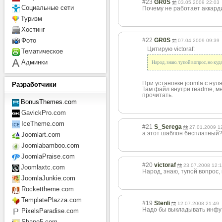
#23
GR0S
03.05.2009 22:03
Социальные сети
Почему не работает аккард
Туризм
Хостинг
#22
GR0S
Фото
07.04.2009 09:39
Цитирую victoraf:
Тематическое
Админки
Народ, знаю, тупой вопрос, но куд
При установке joomla с нуля
Разработчики
Там файл внутри readme, мн
прочитать.
BonusThemes.com
GavickPro.com
IceTheme.com
#21
S_Serega
27.01.2009 1
а этот шаблон бесплатный
Joomlart.com
Joomlabamboo.com
JoomlaPraise.com
#20
victoraf
23.07.2008 12:
Joomlaxtc.com
Народ, знаю, тупой вопрос,
JoomlaJunkie.com
Rockettheme.com
TemplatePlazza.com
#19
Stenli
12.07.2008 21:49
Надо бы выкладывать инфу 
PixelsParadise.com
Shape5.com