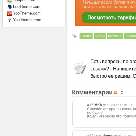
LeoTheme.com
YooTheme.com
YouJoomla.com
Gavick
Блоги
Детские
Joomla
Есть вопросы по а
ссылку? - Напишите
быстро ее решим. С
Комментарии
#15
МКА
05.09.2013 01:51
Спасибо автору, вы очень п
не будет!
Кому интересно что получил
#14
bczcdumm
04.09.2009 