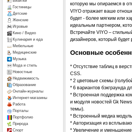
Визитки
которую мы опираемся в от
Гостиницы
VIYO отражает ваше отноше
Детcкие
будет - более мягким или х
Женские
идеальным партнером, кото
Игровые
Встречайте VIYO – стильны
Кино / Видео
дизайнеров, который будет 
Кулинария и еда
Мебельные
Основные особенн
Медицинские
Музыка
Мода и стиль
* Отсутствие таблиц в верс
Новостные
CSS.
Недвижимость
* 2 цветовые схемы (голубо
Образование
* 6 вариантов бэкграунда д
Онлайн-журналы
* Встроенная поддержка ко
Интернет-магазины
и модуля новостей Gk News 
Работа
темы).
Порталы
* Встроенный медиа модул
Портфолио
* Авторизация из всплыва
Природа
* Увеличение и уменьшени
Спорт