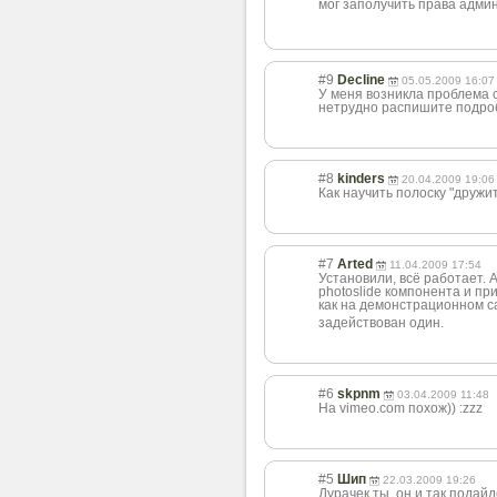
мог заполучить права адми
#9
Decline
05.05.2009 16:07
У меня возникла проблема 
нетрудно распишите подроб
#8
kinders
20.04.2009 19:06
Как научить полоску "дружить
#7
Arted
11.04.2009 17:54
Установили, всё работает. А
photoslide компонента и пр
как на демонстрационно
м с
задействован один.
#6
skpnm
03.04.2009 11:48
На vimeo.com похож)) :zzz
#5
Шип
22.03.2009 19:26
Дурачек ты, он и так подайд