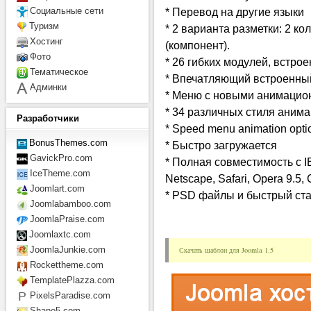
* Перевод на другие языки
Социальные сети
Туризм
* 2 варианта разметки: 2 ко
Хостинг
(компонент).
Фото
* 26 гибких модулей, встро
Тематическое
* Впечатляющий встроенный
Админки
* Меню с новыми анимаци
* 34 различных стиля аним
Разработчики
* Speed menu animation opti
BonusThemes.com
* Быстро загружается
GavickPro.com
* Полная совместимость с IE7,
IceTheme.com
Netscape, Safari, Opera 9.5,
Joomlart.com
* PSD файлы и быстрый ста
Joomlabamboo.com
JoomlaPraise.com
Joomlaxtc.com
JoomlaJunkie.com
Скачать шаблон для Joomla 1.5
Rockettheme.com
TemplatePlazza.com
PixelsParadise.com
Shape5.com