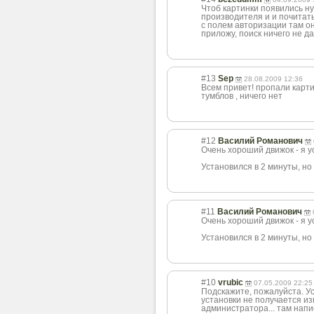
Чтоб картинки появились ну
производителя и и почитать
с полем авторизации там он 
приложу, поиск ничего не д
#13
Sep
28.08.2009 12:36
Всем привет! пропали карти
тумблов , ничего нет
#12
Василий Романович
Очень хороший движок - я у
Установился в 2 минуты, но
#11
Василий Романович
Очень хороший движок - я у
Установился в 2 минуты, но
#10
vrubic
07.05.2009 22:25
Подскажите, пожалуйста. Ус
установки не получается из
администратора... там напи