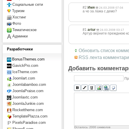
Социальные сети
#2
Имя
24.03.2008 07:04
Туризм
а чо за лажа с демо?
Хостинг
Фото
#1
artur
Тематическое
24.03.2008 03:17
Артур верните прежднюю ком
Админки
Разработчики
Обновить список комм
RSS лента комментари
BonusThemes.com
GavickPro.com
Добавить комментар
IceTheme.com
Joomlart.com
Пр
Joomlabamboo.com
JoomlaPraise.com
Joomlaxtc.com
JoomlaJunkie.com
Rockettheme.com
TemplatePlazza.com
PixelsParadise.com
Осталось:
2000
символов
Shape5.com