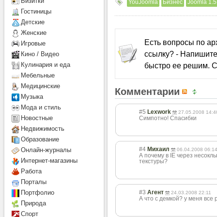
Визитки
YouJoomla
Бизнес
Joomla 1.5
Гостиницы
Детcкие
Женские
Есть вопросы по а
Игровые
ссылку? - Напишите
Кино / Видео
быстро ее решим. С
Кулинария и еда
Мебельные
Медицинские
Комментарии
Музыка
Мода и стиль
#5
Lexwork
27.05.2008 14:4
Новостные
Симпотно! Спасибки
Недвижимость
Образование
#4
Михаил
Онлайн-журналы
06.04.2008 06:1
А почему в IE через несокл
Интернет-магазины
текстуры?
Работа
Порталы
#3
Агент
Портфолио
24.03.2008 22:11
А что с демкой? у меня все
Природа
Спорт