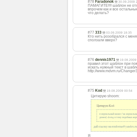
#78
Faradonok
30.09.2009 
ПАМАГИТЕ!!!! шаблон не от
впрочем как и все остальны
что делать?
#77
333
03.09.2009 18:35
Кто нить розобрался с меня
сползали вверх?
#76
dennis1971
19.08.2009
правил этот шаблон при по
искать нужный текст в шабло
http://www.mdvm.ru/Changer3
#75
Kod
19.08.2009 00:54
Цитирую shoom:
Цитирую Kod:
я нормальный нашел !на нормальных
домен]-desing и тому подобных нор
дай ссылку на remforma@yandex
.ru
Я