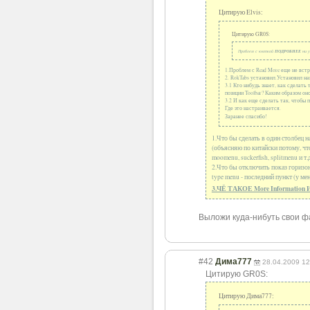
Цитирую Elvis:
Цитирую GR0S:
Проблем с кнопкой
ПОДРОБНЕЕ
ни у
1.Проблем с Read More еще не встр
2. RokTabs установил.Установил на
3.1 Кто нибудь знает, как сделать
позиции Toolbar? Каким образом он
3.2 И как еще сделать так, чтобы 
Где это настраивается.
Заранее спасибо!
1.Что бы сделать в один столбец н
(объясняю по китайски потому, что
moomenu, suckerfish, splitmenu и т.
2.Что бы отключить показ горизо
type menu - последний пункт (у ме
3.ЧЁ ТАКОЕ More Information
Выложи куда-нибуть свои 
#42
Дима777
28.04.2009 12
Цитирую GR0S:
Цитирую Дима777: