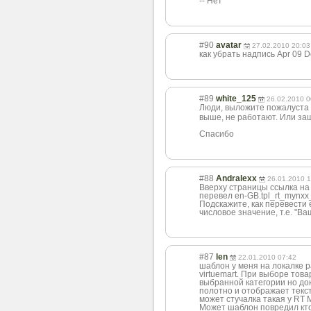
-- Нет
#90
avatar
27.02.2010 20:03
как убрать надпись Apr 09 
#89
white_125
26.02.2010 0
Люди, выложите пожалуста 
выше, не работают. Или з
Спасибо
#88
Andralexx
26.01.2010 1
Вверху страницы ссылка на к
перевел en-GB.tpl_rt_mynxx_j
Подскажите, как перевести е
числовое значение, т.е. "Ваш
#87
len
22.01.2010 07:42
шаблон у меня на локалке р
virtuemart. При выборе тов
выбранной категории но док
полотно и отображает текс
может стучалка такая у RT
Может шаблон повредил кто