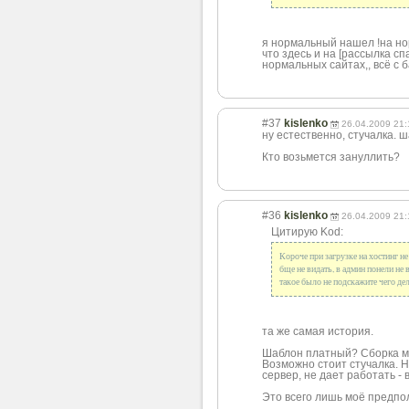
я нормальный нашел !на но
что здесь и на [рассылка с
нормальных сайтах,, всё с б
#37
kislenko
26.04.2009 21:
ну естественно, стучалка. ш
Кто возьмется зануллить?
#36
kislenko
26.04.2009 21:
Цитирую Kod:
Короче при загрузке на хостинг н
бще не видать, в админ понели не в
такое было не подскажите чего де
та же самая история.
Шаблон платный? Сборка м
Возможно стоит стучалка. Н
сервер, не дает работать -
Это всего лишь моё предпо