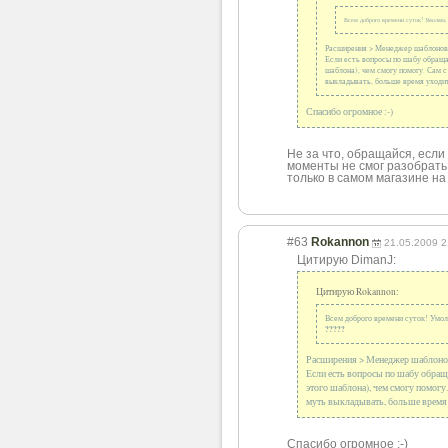
Всем доброго времени суток! Умоляю,
Расширения > Менеджер шаблонов > 
Если есть вопросы по шабу обращайт
шаблона), чем смогу помогу. Сам с
выкладывать, больше время уходит 
Спасибо огромное :-)
Не за что, обращайся, если 
моменты не смог разобрать
только в самом магазине на
#63
Rokannon
21.05.2009 2
Цитирую DimanJ:
Цитирую Rokannon:
Всем доброго времени суток! Умол
?????
Расширения > Менеджер шаблонов > 
Если есть вопросы по шабу обращай
этого шаблона), чем смогу помогу
муть выкладывать, больше время у
Спасибо огромное :-)