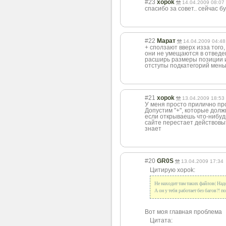
#23
xopok
14.04.2009 08:07
спасибо за совет.. сейчас б
#22
Марат
14.04.2009 04:48
+ сползают вверх изза того,
они не умещаются в отведе
расширь размеры позиции и
отступы подкатегорий мен
#21
xopok
13.04.2009 18:53
У меня просто прилично про
Допустим "+", которые долж
если открываешь что-нибудь 
сайте перестает действовыт
знает
#20
GR0S
13.04.2009 17:34
Цитирую xopok:
Не находит там таких файлов( Над
А он у тебя работает без багов?! 
Вот моя главная проблема
Цитата: