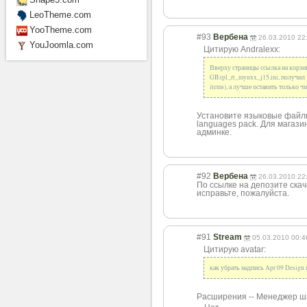
LeoTheme.com
YooTheme.com
#93
Вербена
26.03.2010 22
YouJoomla.com
Цитирую Andralexx:
Вверху страницы ссылка на корзину
GB.tpl_rt_mynxx_j15.ini, получил 
items), а лучше оставить только чи
Установите языковые файлы 
languages pack. Для магази
админке.
#92
Вербена
26.03.2010 22
По ссылке на депозите ска
исправьте, пожалуйста.
#91
Stream
05.03.2010 00:4
Цитирую avatar:
как убрать надпись Apr 09 Design 
Расширения -- Менеджер ш