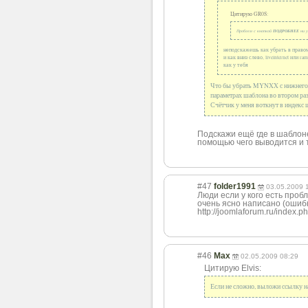
Цитирую GR0S:
Проблем с кнопкой
ПОДРОБНЕЕ
ни у
неподскажешь как убрать в прав
и как вниз слево, liveinternet или r
как у тебя
Что бы убрать MYNXX с нижнего п
параметрах шаблона во втором разд
Счётчик у меня воткнут в индекс 
Подскажи ещё где в шаблоне 
помощью чего выводится и т
#47
folder1991
03.05.2009 
Люди если у кого есть пробле
очень ясно написано (оши
http://joomlaforum.ru/index.p
#46
Max
02.05.2009 08:29
Цитирую Elvis:
Если не сложно, выложи ссылку н