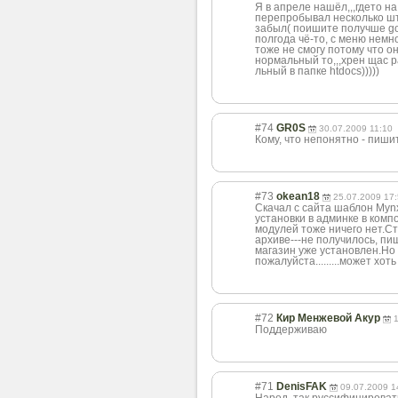
Я в апреле нашёл,,,гдето н
перепробывал несколько шту
забыл( поишите получше goo
полгода чё-то, с меню нем
тоже не смогу потому что он
нормальный то,,,хрен щас р
льный в папке htdocs)))))
#74
GR0S
30.07.2009 11:10
Кому, что непонятно - пишит
#73
okean18
25.07.2009 17
Скачал с сайта шаблон Mynxx
установки в админке в ком
модулей тоже ничего нет.С
архиве---не получилось, пи
магазин уже установлен.Но
пожалуйста.........может хо
#72
Кир Менжевой Акур
Поддерживаю
#71
DenisFAK
09.07.2009 1