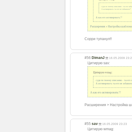
судя по твоему описанию - ты его за
А активировать ты его не забываеш?
А как его активировать??
Расширения > Настройка шаблона
Сорри тупанул!!
#56
DimanJ
16.05.2009 23:
Цитирую sav:
Цитирую wmag:
судя по твоему описанию - ты его
А активировать ты его не забывае
А как его активировать??
Расширения > Настройка ш
#55
sav
16.05.2009 23:23
Цитирую wmag: