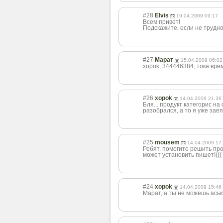
#28
Elvis
19.04.2009 09:17
Всем привет!
Подскажите, если не трудно
#27
Марат
15.04.2009 06:02
xopok, 344446384, тока вре
#26
xopok
14.04.2009 21:36
Бля... продукт категорис на
разобрался, а то я уже заеп.
#25
mousem
14.04.2009 17
Ребят. помогите решить про
может установить пишет!(((
#24
xopok
14.04.2009 15:46
Марат, а ты не можешь аськ