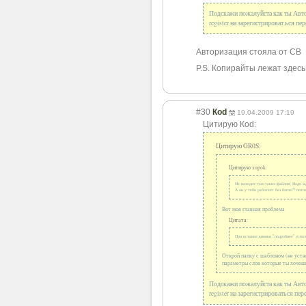
Подскажи пожалуйста как ты Авто
register на зарегистрироват ься пе
Авторизация стояла от CB
P.S. Копирайты лежат здесь:
#30
Коd
19.04.2009 17:19
Цитирую Коd:
Цитирую GR0S:
Цитирую xopok:
Не находит там таких файлов( Надо ж
А он у тебя работает без багов?! пото
Вот моя главная проблема
Цитата:
При вставке кнопки "подробнее" в мат
Открой папку с шаблоном (не устан
параметры слов которые ты хочеш
Подскажи пожалуйста как ты Авто
register на зарегистрироват
ься пер