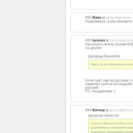
#86
Вина
19.01.2010 02:44
Подскажите, а как обновить
#85
lorenso
15.01.2010 22:4
Как убрать внизу ссылки Edit
на другие
Цитирую DenisFAK:
Народ, так руссифицировать шабл
Если сайт уже на русском,
заменяя 1ый на последний 
русский
P.S. Наздоровье :)
#84
Виткор
29.12.2009 21:0
Цитирую okean18:
Скачал с сайта шаблон Mynxx April
компонентах не отображается мага
компоненты приложенные в архиве-