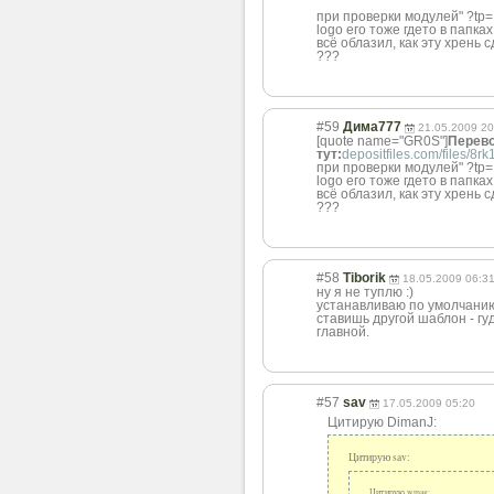
при проверки модулей" ?tp=1
logo его тоже гдето в папках
всё облазил, как эту хрень 
???
#59
Дима777
21.05.2009 20
[quote name="GR0S"]
Перево
тут:
depositfiles.com/files/8r
при проверки модулей" ?tp=1
logo его тоже гдето в папках
всё облазил, как эту хрень сд
???
#58
Tiborik
18.05.2009 06:3
ну я не туплю :)
устанавливаю по умолчанию 
ставишь другой шаблон - гу
главной.
#57
sav
17.05.2009 05:20
Цитирую DimanJ:
Цитирую sav:
Цитирую wmag: