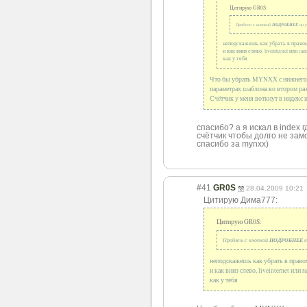
Цитирую GR0S:
Проблем с кнопкой
ПОДРОБНЕЕ
ни у
неподскажешь как убрать в прав
и как вниз слево, liveinternet или r
как у тебя
Что бы убрать MYNXX с нижнего п
параметрах шаблона во втором разд
Счётчик у меня воткнут в индекс 
спасибо? а я искал в index 
счётчик чтобы долго не зам
спасибо за mynxx)
#41
GR0S
28.04.2009 10:21
Цитирую Дима777:
Цитирую GR0S:
Проблем с кнопкой
ПОДРОБНЕЕ
н
неподскажешь как убрать в пра
и как вниз слево, liveinternet или 
как у тебя