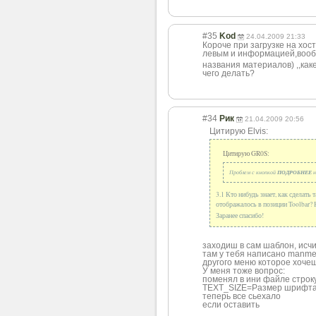
#35
Kod
24.04.2009 21:33
Короче при загрузке на хос
левым и информацией,воо
б
названия материалов) ,,каке
чего делать?
#34
Рик
21.04.2009 20:56
Цитирую Elvis:
Цитирую GR0S:
Проблем с кнопкой
ПОДРОБНЕЕ
н
3.1 Кто нибудь знает, как сделать
отображалось в позиции Toolbar? 
Заранее спасибо!
заходиш в сам шаблон, ис
там у тебя написано manmen
другого меню которое хочеш
У меня тоже вопрос:
поменял в ини файле строк
TEXT_SIZE=Размер шрифт
теперь все сьехало
если оставить