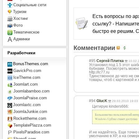
Социальные сети
Туризм
Есть вопросы по а
Хостинг
ссылку? - Напишите
Фото
быстро ее решим. С
Тематическое
Админки
Комментарии
Разработчики
#95
Сергей Плитка
10.02.
BonusThemes.com
Установил под 1.5 этот шаб
бубнами. Посмотреть можно
GavickPro.com
http://lc77.ru
Tдинственное до чего не см
IceTheme.com
товары, чтоб с картинкой и
Joomlart.com
Joomlabamboo.com
JoomlaPraise.com
#94
GlucK
29.03.2010 19:03
Joomlaxtc.com
Цитирую kinders666:
JoomlaJunkie.com
Большинство пользователей интерне
Rockettheme.com
Windows UpDate станет доступно
TemplatePlazza.com
PixelsParadise.com
И не надейтесь. Еще точно н
умолчанию в ХР, а на семерк
Shape5.com