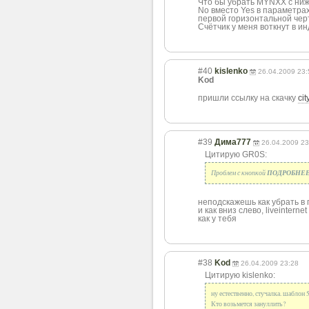
Что бы убрать MYNXX с ниж
No вместо Yes в параметра
первой горизонтальной черто
Счётчик у меня воткнут в и
#40
kislenko
26.04.2009 23:
Kod
пришли ссылку на скачку
ci
#39
Дима777
26.04.2009 23
Цитирую GR0S:
Проблем с кнопкой
ПОДРОБНЕ
неподскажешь как убрать в
и как вниз слево, liveintern
как у тебя
#38
Kod
26.04.2009 23:28
Цитирую kislenko:
ну естественно, стучалка. шаблон 5
Кто возьмется зануллить?