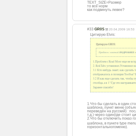
TEXT_SIZE=Размер
то все норм
как подвинуть левее?
#33
GR0S
20.04.2009 16:53
Цитирую Elvis:
Цитирую GR0S:
Проблем с кнопкой
ПОДРОБНЕЕ
н
1.Проблем с Read More еще не встр
2. RokTabs установил.Установил н
3.1 Кто нибудь знает, как сделать
отображалось в позиции Toolbar? 
3.2 И как еще сделать так, чтобы
столбца, а в 1? Где это настраиваетс
Заранее спасибо!
1.Что бы сделать в один ст
шаблона, пункт меню (объяс
переведён на русский) : пос
т.д.) через один(где стоит ц
2.Что бы отключить показ г
шаблона, в пункте type men
горизонтального
меню).