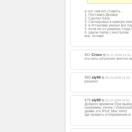
а что там его ставить...
1. Поставил Денвер
2. Сделал базу
3. Скопировал в нужную пап
4. в Установку указал все 
5. если не оч шаришь тогда
6. удали папку с инсталом
все. готова!
#81
Cross
05.11.2009 12:31
кто нить объяснит внятно ка
#80
sly99
29.10.2009 21:55
решено
#79
sly99
26.10.2009 10:52
Доброго времени.При выводе 
например, Home / Virtuemar
демке это IPod, Mac mini)
где править отображение и 