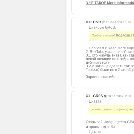
3.ЧЁ ТАКОЕ More Informati
#32
Elvis
20.04.2009 16:14
Цитирую GR0S:
Проблем с кнопкой
ПОДРОБНЕ
1.Проблем с Read More еще 
2. RokTabs установил.Устан
3.1 Кто нибудь знает, как с
левой позиции не отображал
дублируется?
3.2 И как еще сделать так,
Toolbar) были не в 2 столбц
Заранее спасибо!
#31
GR0S
20.04.2009 11:18
Цитата:
да забыл,, и (search) на (поиск) вн
Открывай: /language/en-GB/
и правь под себя...
Цитата: