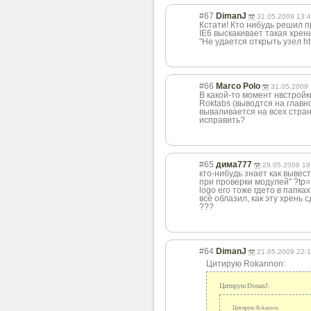
#67
DimanJ
31.05.2009 13:
Кстати! Кто нибудь решил п
IE6 выскакивает такая хрен
"Не удается открыть узел ht
#66
Marco Polo
31.05.2009 
В какой-то момент нвстройк
Roktabs (выводтся на главн
вываливается на всех стран
исправить?
#65
дима777
29.05.2009 19
кто-нибудь знает как вывест
при проверки модулей" ?tp=1
logo его тоже гдето в папках
всё облазил, как эту хрень 
???
#64
DimanJ
21.05.2009 22:
Цитирую Rokannon:
Цитирую DimanJ:
Цитирую Rokannon: