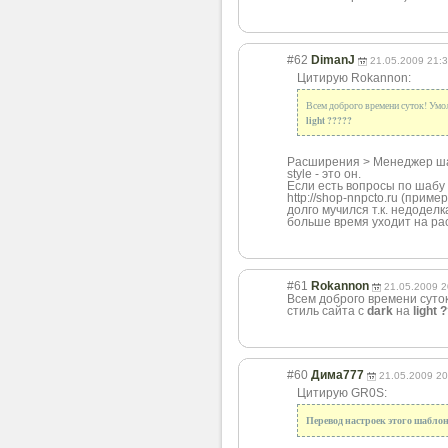
#62
DimanJ
21.05.2009 21:
Цитирую Rokannon:
Всем доброго времени суток! Умол
light
?????
Расширения > Менеджер шаб
style - это он.
Если есть вопросы по шабу
http://shop-nnpcto.ru (приме
долго мучился т.к. недодел
больше время уходит на рас
#61
Rokannon
21.05.2009 2
Всем доброго времени суток
стиль сайта с
dark
на
light
?
#60
Дима777
21.05.2009 20
Цитирую GR0S:
Перевод настроек этого шаблон