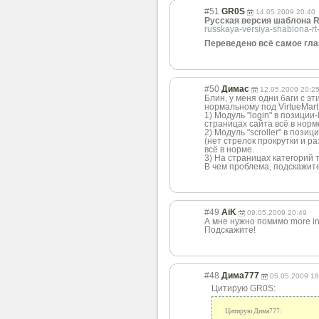
#51
GR0S
14.05.2009 20:40
Русская версия шаблона R
russkaya-versiya-shablona-rt
Переведено всё самое гл
#50
Димас
12.05.2009 20:2
Блин, у меня одни баги с э
нормальному под VirtueMart
1) Модуль "login" в позиции
страницах сайта всё в норм
2) Модуль "scroller" в пози
(нет стрелок прокрутки и р
всё в норме.
3) На страницах категорий 
В чем проблема, подскажит
#49
AiK
09.05.2009 20:49
А мне нужно помимо more inf
Подскажите!
#48
Дима777
05.05.2009 18
Цитирую GR0S:
Цитирую Дима777: