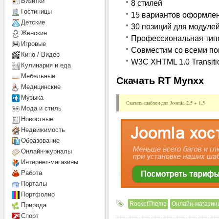
Визитки
8 стилей
Гостиницы
15 вариантов оформлен
Детcкие
30 позиций для модуле
Женские
Профессиональная тип
Игровые
Совместим со всеми п
Кино / Видео
W3C XHTML 1.0 Transiti
Кулинария и еда
Мебельные
Скачать RT Mynxx
Медицинские
Музыка
Скачать шаблон для Joomla 2.5 + 1.5
Мода и стиль
Новостные
Недвижимость
Образование
Онлайн-журналы
Интернет-магазины
Работа
Порталы
Портфолио
RocketTheme
Онлайн-магазин
Природа
Спорт