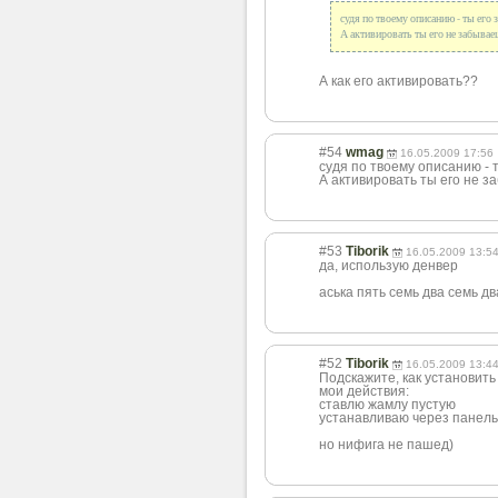
судя по твоему описанию - ты его
А активировать ты его не забывае
А как его активировать??
#54
wmag
16.05.2009 17:56
судя по твоему описанию - 
А активировать ты его не 
#53
Tiborik
16.05.2009 13:5
да, использую денвер
аська пять семь два семь дв
#52
Tiborik
16.05.2009 13:4
Подскажите, как установит
мои действия:
ставлю жамлу пустую
устанавливаю через панел
но нифига не пашед)