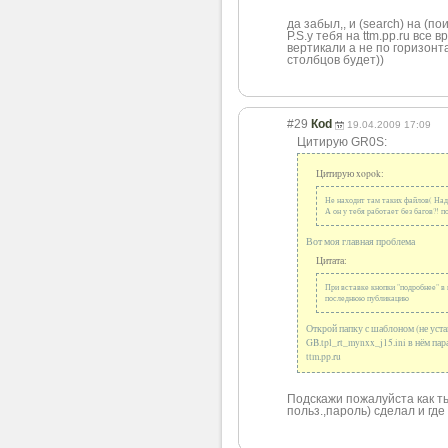
да забыл,, и (search) на (по
P.S.у тебя на ttm.pp.ru вс
вертикали а не по горизонт
столбцов будет))
#29
Коd
19.04.2009 17:09
Цитирую GR0S:
Цитирую xopok:
Не находит там таких файлов( Над
А он у тебя работает без багов?! 
Вот моя главная проблема
Цитата:
При вставке кнопки "подробнее" в 
последнюю публикацию
Открой папку с шаблоном (не устан
GB.tpl_rt_mynxx_j15.ini в нём па
ttm.pp.ru
Подскажи пожалуйста как т
польз.,пароль) сделал и где