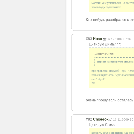
магазин уже установлен.Но все это
что нибудь подскажите?
Кто-нибудь разобрался с э
#83
Иван
26.12.2009 07:39
Цитирую Дима777:
Цитирую GR0S:
Перевод настроек этого шаблона 
при проверки модулей" ?tp=1" слев
папках видет ,а так через шаблон н
без " ?tp=1"…
???
очень прошу если осталась в
#82
Chiperok
16.11.2009 16
Цитирую Cross:
кто нить объяснит внятно как его 