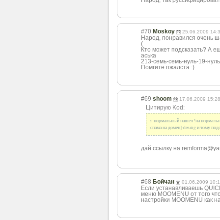
Народ, так руссифицирова
#70
Moskoy
25.06.2009 14:
Народ, понравился очень ша
(
Кто может подсказать? А ещ
аська
213-семь-семь-нуль-19-нуль
Помгите пжалста :)
#69
shoom
17.06.2009 15:2
Цитирую Kod:
я нормальный нашел !на нормальных
спама на домен]-desing и тому под
дай ссылку на remforma@y
#68
Бойчан
01.06.2009 10:
Если устанавливаешь QUICK
меню MOOMENU от того что 
настройки MOOMENU как на с