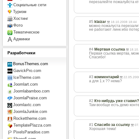
перезалейте пожалуйста кт
Социальные сети
Туризм
Хостинг
#5
klaizar
18.10.2008 18:44
Фото
можно пожалуста перезалить 
не работают линк ибо поте
Тематическое
Админки
#4
Мертвая ссылка
18.10
Разработчики
Первая ссылка мертва, мож
Спасибо!
BonusThemes.com
GavickPro.com
#3
комментарий
IceTheme.com
22.05.200
а для 1.х ?? нема?
Joomlart.com
Joomlabamboo.com
JoomlaPraise.com
#2
Кто нибудь уже ставил
Joomlaxtc.com
Там вообще есть демо конте
JoomlaJunkie.com
Rockettheme.com
#1
Спасибо за ссылку
TemplatePlazza.com
07
Хорошая тема!
PixelsParadise.com
Shape5.com