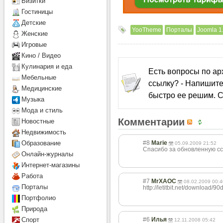
Визитки
Гостиницы
Детcкие
YooTheme
Порталы
Joomla 1
Женские
Игровые
Кино / Видео
Кулинария и еда
Есть вопросы по а
Мебельные
ссылку? - Напишите
Медицинские
быстро ее решим. С
Музыка
Мода и стиль
Комментарии
Новостные
Недвижимость
#8
Marie
Образование
05.09.2009 21:52
Спасибо за обновленную ссы
Онлайн-журналы
Интернет-магазины
Работа
#7
MrXAOC
08.02.2009 00:4
Порталы
http://letitbit.net/download/
Портфолио
Природа
#6
Илья
Спорт
12.11.2008 05:42