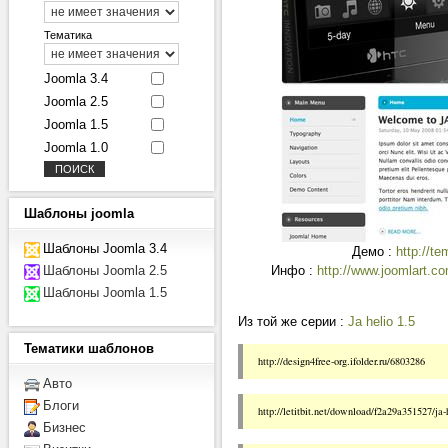
Тематика
Joomla 3.4
Joomla 2.5
Joomla 1.5
Joomla 1.0
Шаблоны
joomla
Шаблоны Joomla 3.4
Демо :
http://te
Шаблоны Joomla 2.5
Инфо :
http://www.joomlart.co
Шаблоны Joomla 1.5
Из той же серии :
Ja helio 1.5
Тематики
шаблонов
http://design4free-org.ifolder.ru/6803286
Авто
Блоги
http://letitbit.net/download/f2a29a351527/ja-
Бизнес