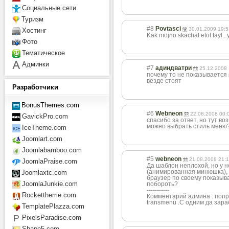
Социальные сети
Туризм
#8
Povtasci
30.01.2009 19:5
Хостинг
Kak mojno skachat etot fayl..
Фото
Тематическое
Админки
#7
адиндватри
25.12.2008 
почему то не показывается 
везде стоят
Разработчики
BonusThemes.com
#6
Webneon
22.08.2008 00:
GavickPro.com
спасибо за ответ, но тут воз
можно выбрать стиль меню
IceTheme.com
Joomlart.com
Joomlabamboo.com
#5
webneon
21.08.2008 21:
JoomlaPraise.com
Да шаблон неплохой, но у н
(анимированная минюшка), 
Joomlaxtc.com
браузер по своему показыва
JoomlaJunkie.com
побороть?
-----------
Rockettheme.com
Комментарий админа : попр
transmenu .C одним да зар
TemplatePlazza.com
PixelsParadise.com
Shape5.com