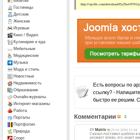
Визитки
http://vip-file.com/download/f2a29a439781/ja
Гостиницы
Детcкие
Женские
Игровые
Кино / Видео
Кулинария и еда
Мебельные
Медицинские
Музыка
Мода и стиль
Новостные
Недвижимость
Есть вопросы по а
Образование
ссылку? - Напишите
Онлайн-журналы
быстро ее решим. С
Интернет-магазины
Работа
Комментарии
Порталы
Портфолио
#9
Matrix
20.04.2009 21:34
Природа
Скачал поставил шаблон в м
уезжает влево, кто знает к
Спорт