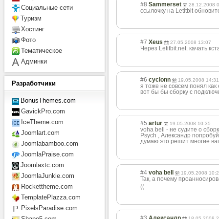
#8
Sammerset
28.12.2008 
Социальные сети
ссылочку на Letitbit обновите
Туризм
Хостинг
Фото
#7
Xeus
27.05.2008 13:07
Через Letitbit.net. качать кс
Тематическое
Админки
#6
cyclonn
19.05.2008 14:31
Разработчики
я тоже не совсем понял как 
вот бы бы сборку с подклю
BonusThemes.com
GavickPro.com
IceTheme.com
#5
artur
19.05.2008 10:35
voha bell - не судите о сборк
Joomlart.com
Psych , Александр попробуйт
думаю это решит многие в
Joomlabamboo.com
JoomlaPraise.com
Joomlaxtc.com
#4
voha bell
19.05.2008 10:
JoomlaJunkie.com
Так, а почему проанносиро
Rockettheme.com
((
TemplatePlazza.com
PixelsParadise.com
#3
Александр
Shape5.com
18.05.2008 2